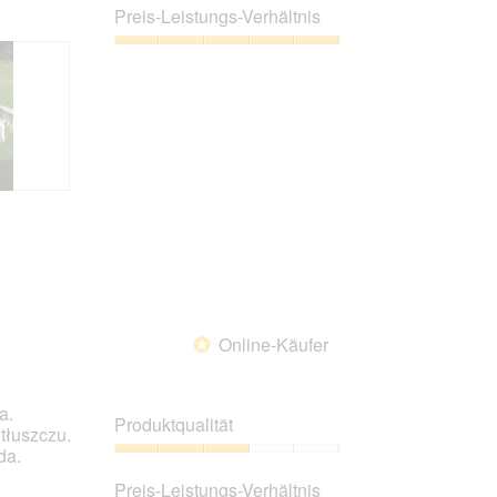
aktualisiert
5
Preis-Leistungs-Verhältnis
von
5
Preis-
Leistungs-
Verhältnis,
5
von
5
Online-Käufer
*
a.
Produktqualität
tłuszczu.
da.
Produktqualität,
3
Preis-Leistungs-Verhältnis