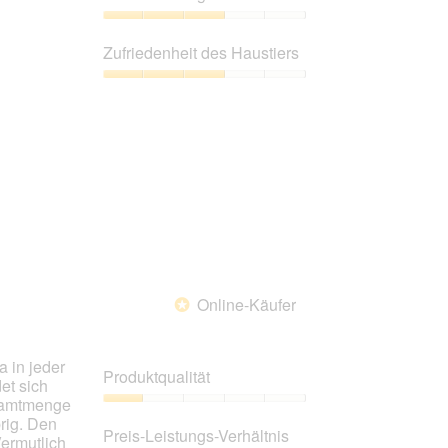
von
5
Preis-
Leistungs-
Zufriedenheit des Haustiers
Verhältnis,
3
Zufriedenheit
von
des
5
Haustiers,
3
von
5
Online-Käufer
*
a in jeder
Produktqualität
et sich
esamtmenge
Produktqualität,
brig. Den
1
Preis-Leistungs-Verhältnis
ermutlich