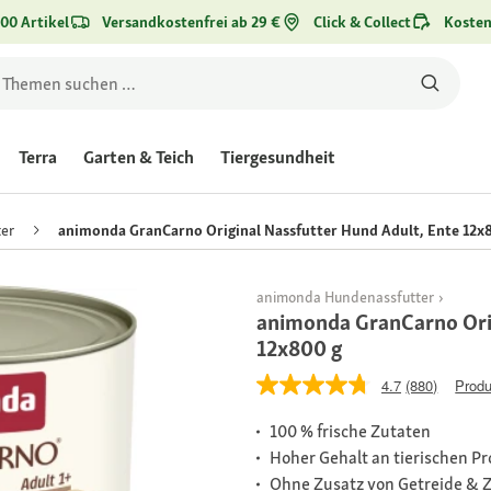
00 Artikel
Versandkostenfrei ab 29 €
Click & Collect
Kosten
Terra
Garten & Teich
Tiergesundheit
er
animonda GranCarno Original Nassfutter Hund Adult, Ente 12x
animonda Hundenassfutter
animonda GranCarno Orig
12x800 g
4.7
(880)
Produ
100 % frische Zutaten
Hoher Gehalt an tierischen P
Ohne Zusatz von Getreide & 