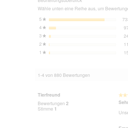
Beurteilungsüberblick
Adult,
Wähle unten eine Reihe aus, um Bewertungen
Ente
12x800
g
5
Sterne
73
★
4
Sterne
9
★
3
Sterne
2
★
2
Sterne
1
★
1
Sterne
1
★
1-4 von 880 Bewertungen
Tierfreund
★★
★★
5
Sehr
Bewertungen
2
von
Stimme
1
Unse
5
Stern