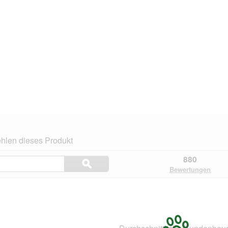
hlen dieses Produkt
Themen
880
ϙ
und
Suchen
Bewertungen
Bewertungen
suchen
n.