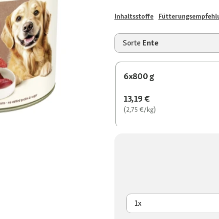
Inhaltsstoffe
Fütterungsempfehl
Sorte
Ente
6x800 g
13,19 €
(2,75 €/kg)
1x