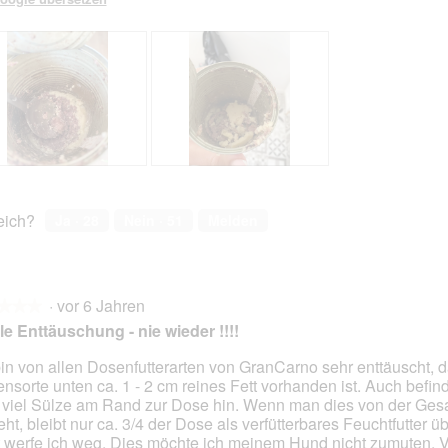
2
t
r
t
.
i
B
i
o
r
o
n
u
n
w
d
w
i
e
i
r
r
r
d
M
d
e
i
e
B
F
i
c
i
e
o
n
k
n
w
t
reich?
Ja ·
28
Nein ·
51
Melden
m
y
m
e
o
o
.
o
r
M
d
.
d
t
i
a
.
a
u
t
l
.
l
·
vor 6 Jahren
n
d
★★★
★★★
e
.
e
g
i
le Enttäuschung - nie wieder !!!!
s
s
z
e
D
D
u
s
bin von allen Dosenfutterarten von GranCarno sehr enttäuscht, d
i
i
F
e
nsorte unten ca. 1 - 2 cm reines Fett vorhanden ist. Auch befind
en.
a
a
o
r
 viel Sülze am Rand zur Dose hin. Wenn man dies von der G
l
l
t
A
eht, bleibt nur ca. 3/4 der Dose als verfütterbares Feuchtfutter ü
o
o
o
k
 werfe ich weg. Dies möchte ich meinem Hund nicht zumuten. V