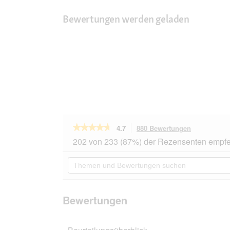
Bewertungen werden geladen
★★★★★
★★★★★
4.7
880 Bewertungen
Mit
dieser
4.7
202 von 233 (87%) der Rezensenten empfe
von
Aktion
5
navigierst
Themen
Sternen.
du
und
Bewertungen
zu
Bewertungen
lesen
den
suchen
für
Bewertunge
animonda
Bewertungen
GranCarno
Original
Nassfutter
Hund