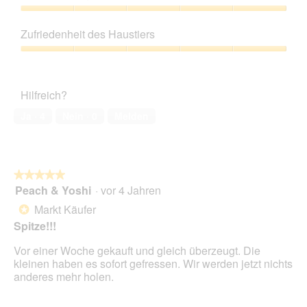
von
g
5
Preis-
f
Leistungs-
Zufriedenheit des Haustiers
e
Verhältnis,
l
5
Zufriedenheit
d
von
des
g
5
Haustiers,
e
Hilfreich?
5
ö
von
f
Ja ·
4
Nein ·
0
Melden
5
f
n
e
t
★★★★★
★★★★★
.
Peach & Yoshi
·
vor 4 Jahren
5
von
Markt Käufer
*
5
Spitze!!!
Sternen.
Vor einer Woche gekauft und gleich überzeugt. Die
kleinen haben es sofort gefressen. Wir werden jetzt nichts
anderes mehr holen.