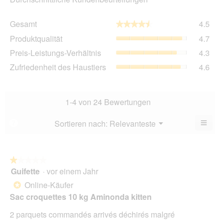
Ge
Gesamt
4.5
★★★★★
★★★★★
Dur
Pro
Produktqualität
4.7
Bew
Dur
4.5
Pre
Preis-Leistungs-Verhältnis
4.3
Bew
von
Lei
4.7
Zuf
Zufriedenheit des Haustiers
4.6
5.
Ver
von
des
Dur
5.
Hau
Bew
Dur
4.3
Bew
1-4 von 24 Bewertungen
von
4.6
5.
von
≡
Menü
Sortieren nach:
Relevanteste
?
▼
5.
Wen
Sie
auf
die
folg
★★★★★
★★★★★
Scha
Guifette
·
vor einem Jahr
1
klic
von
wird
Online-Käufer
*
der
5
unte
Sac croquettes 10 kg Aminonda kitten
Sternen.
aufg
Inhal
2 parquets commandés arrivés déchirés malgré
aktua