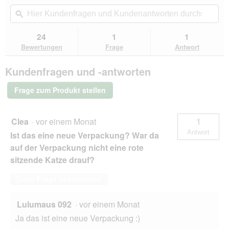
von
Aktion
Hier
Hie
5
navigierst
Kundenfragen
ϙ
Kun
Sternen.
du
und
un
Bewertungen
zu
Kundenantworten
Kun
24
1
1
lesen
den
durchsuchen
du
für
Bewertungen
Frage
Antwort
Bewertungen.
animonda
Carny
Kundenfragen und -antworten
Trockenfutter
Katze
Kitten
Frage zum Produkt stellen
Huhn
1,75
kg
Clea
·
vor einem Monat
1
Antwort
Ist das eine neue Verpackung? War da
auf der Verpackung nicht eine rote
sitzende Katze drauf?
Diese Frage beantworten
Lulumaus 092
·
vor einem Monat
Ja das ist eine neue Verpackung :)