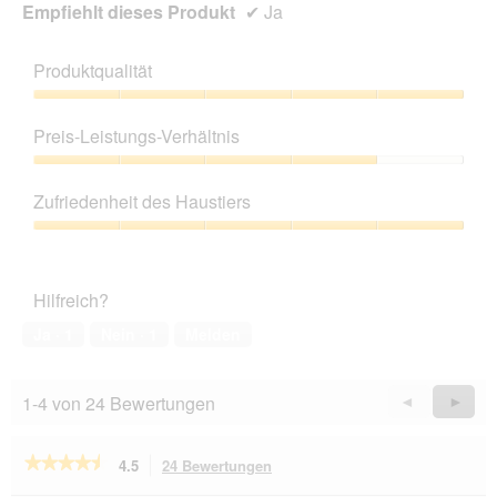
Empfiehlt dieses Produkt
✔
Ja
Produktqualität
Produktqualität,
5
Preis-Leistungs-Verhältnis
von
5
Preis-
Leistungs-
Zufriedenheit des Haustiers
Verhältnis,
4
Zufriedenheit
von
des
5
Haustiers,
Hilfreich?
5
von
Ja ·
1
Nein ·
1
Melden
5
1-4 von 24 Bewertungen
Zurück
◄
Weiter
►
Reviews
Revie
★★★★★
★★★★★
4.5
24 Bewertungen
Mit
dieser
4.5