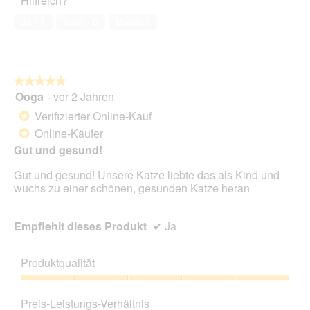
Hilfreich?
5
o
k
von
1
t
Ja ·
1
Nein ·
0
Melden
5
.
i
o
n
w
★★★★★
★★★★★
i
Ooga
·
vor 2 Jahren
r
5
d
von
Verifizierter Online-Kauf
*
e
5
Online-Käufer
*
i
Sternen.
n
Gut und gesund!
m
Gut und gesund! Unsere Katze liebte das als Kind und
o
wuchs zu einer schönen, gesunden Katze heran
d
a
l
Empfiehlt dieses Produkt
✔
Ja
e
s
D
Produktqualität
i
a
Produktqualität,
l
5
Preis-Leistungs-Verhältnis
o