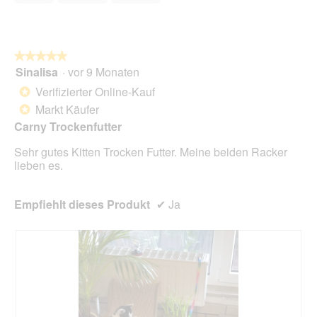
s
5
c
i
e
D
ô
o
t
i
t
n
.
a
é
w
l
★★★★★
★★★★★
i
o
Sinalisa
·
vor 9 Monaten
r
5
g
d
von
Verifizierter Online-Kauf
*
f
e
5
Markt Käufer
e
*
i
Sternen.
l
n
Carny Trockenfutter
d
m
g
Sehr gutes Kitten Trocken Futter. Meine beiden Racker
o
e
lieben es.
d
ö
a
f
l
f
Empfiehlt dieses Produkt
✔
Ja
e
n
s
e
D
t
i
.
a
l
o
g
f