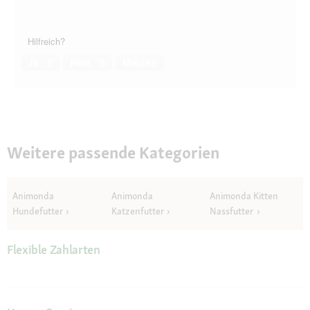
Hilfreich?
Ja ·
0
Nein ·
0
Melden
Weitere passende Kategorien
Animonda
Animonda
Animonda Kitten
Hundefutter
Katzenfutter
Nassfutter
Flexible Zahlarten