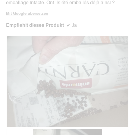
emballage intacte. Ont-ils été emballés déjà ainsi ?
Mit Google übersetzen
Empfiehlt dieses Produkt
✔
Ja
1
F