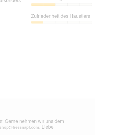
 Besonders
von
5
Preis-
Leistungs-
Zufriedenheit des Haustiers
Verhältnis,
2
Zufriedenheit
von
des
5
Haustiers,
1
von
5
bist. Gerne nehmen wir uns dem
. Liebe
shop@fressnapf.com