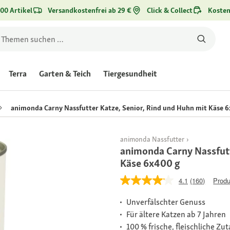
00 Artikel
Versandkostenfrei ab 29 €
Click & Collect
Kosten
Terra
Garten & Teich
Tiergesundheit
animonda Carny Nassfutter Katze, Senior, Rind und Huhn mit Käse 6
animonda Nassfutter
animonda Carny Nassfutt
Käse 6x400 g
4.1
(160)
Produ
Unverfälschter Genuss
Für ältere Katzen ab 7 Jahren
100 % frische, fleischliche Zu