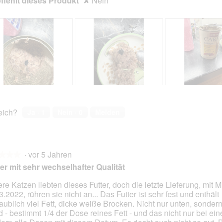
iehlt dieses Produkt
✘
Nein
B
F
B
F
e
o
e
o
w
t
w
t
reich?
Ja ·
1
Nein ·
0
Melden
e
o
e
o
r
M
r
M
t
i
t
i
u
t
u
t
·
vor 5 Jahren
n
d
n
d
★★★
★★★
g
i
g
i
er mit sehr wechselhafter Qualität
z
e
z
e
u
s
u
s
re Katzen liebten dieses Futter, doch die letzte Lieferung, mit
F
e
F
e
.2022, rühren sie nicht an... Das Futter ist sehr fest und enthält
en.
o
r
o
r
aublich viel Fett, dicke weiße Brocken. Nicht nur unten, sonde
t
A
t
A
 - bestimmt 1/4 der Dose reines Fett - und das nicht nur bei ein
o
k
o
k