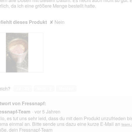
ern alle Dosen mit diesem Datum. Es riecht auch nicht so gut.
2
t
3
t
rlich, da ich eine größere Menge bestellt hatte.
.
i
.
i
o
o
iehlt dieses Produkt
✘
Nein
n
n
w
w
i
i
r
r
d
d
e
e
i
i
n
n
m
m
o
o
d
d
a
a
reich?
Ja ·
33
Nein ·
2
Melden
l
l
e
e
s
s
twort von Fressnapf:
D
D
essnapf-Team
·
vor 5 Jahren
i
i
a
a
lo, es tut uns sehr leid, dass du mit dem Produkt unzufrieden 
l
l
ma einmal an. Bitte sende uns dazu eine kurze E-Mail an
team.
o
o
ße, dein Fressnapf-Team