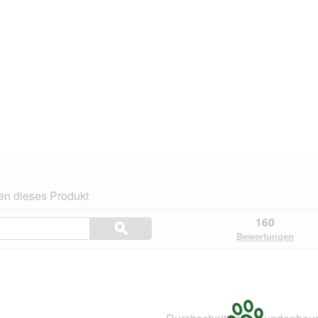
en dieses Produkt
Themen
160
ϙ
und
Suchen
Bewertungen
Bewertungen
suchen
n.