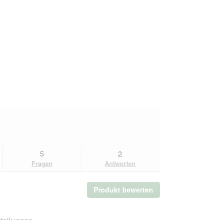
5
2
Fragen
Antworten
Produkt bewerten
.
Mit
dieser
Aktion