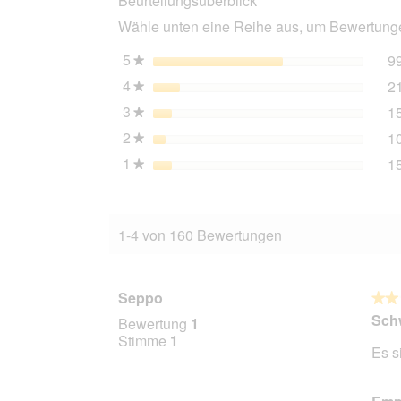
Beurteilungsüberblick
Rind
Wähle unten eine Reihe aus, um Bewertungen
und
Huhn
mit
5
Sterne
9
★
Käse
4
Sterne
2
6x400
★
g
3
Sterne
1
★
2
Sterne
1
★
1
Sterne
1
★
1-4 von 160 Bewertungen
Seppo
★★
★★
2
Schw
Bewertung
1
von
Stimme
1
Es s
5
Stern