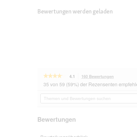
Bewertungen werden geladen
★★★★★
★★★★★
4.1
160 Bewertungen
Mit
dieser
4.1
35 von 59 (59%) der Rezensenten empfehl
von
Aktion
5
navigierst
Themen
Sternen.
du
und
Bewertungen
zu
Bewertungen
lesen
den
suchen
für
Bewertunge
animonda
Bewertungen
Carny
Nassfutter
Katze,
Senior,