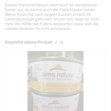
m
g
Dieses Hühnchenfleisch riecht auch für menschliche
o
e
Nasen gut, du kannst auch die Fleischfasern sehen.
d
ö
Meine Katze hat nach langem Suchen endlich ihr
a
f
Lieblingsprodukt gefunden. Ich bin froh, dass ich nicht
l
f
mehr die Hälfte des Futters wegwerfen muss, weil die
e
n
meisten anderen ihr nicht schmecken.
s
e
D
t
i
.
Empfiehlt dieses Produkt
✔
Ja
a
l
o
g
f
e
l
d
g
e
ö
f
f
n
e