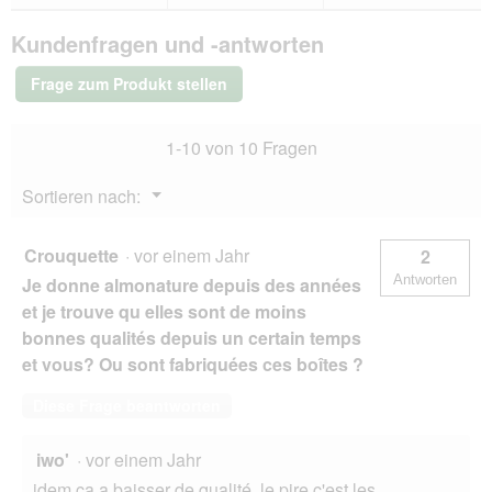
Bewertungen.
Almo
ö
a
nature
f
l
Kundenfragen und -antworten
HFC
f
e
Jelly
n
s
Lachs
Frage zum Produkt stellen
e
und
D
Huhn
t
i
24x70
.
a
1-10 von 10 Fragen
g
l
o
Menü
Sortieren nach:
g
▼
f
e
Crouquette
·
vor einem Jahr
2
l
Antworten
Je donne almonature depuis des années
d
g
et je trouve qu elles sont de moins
e
bonnes qualités depuis un certain temps
ö
et vous? Ou sont fabriquées ces boîtes ?
f
f
Diese Frage beantworten
n
e
t
iwo'
·
vor einem Jahr
.
idem ça a baisser de qualité, le pire c'est les