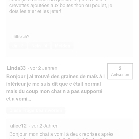
crevettes ajoutées aux boites thon ou poulet, je
dois les trier et les jeter!
Hilfreich?
Ja ·
3
Nein ·
4
Melden
Linda33
·
vor 2 Jahren
3
Antworten
Bonjour j ai trouvé des graines de maïs à l
intérieur je me suis dit que c était normal
mais du coup mon chat n a pas supporté
et a vomi...
Diese Frage beantworten
alice12
·
vor 2 Jahren
Bonjour, mon chat a vomi à deux reprises après