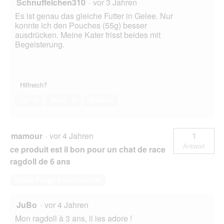
Schnuffelchen310
·
vor 3 Jahren
Es ist genau das gleiche Futter in Gelee. Nur
konnte ich den Pouches (55g) besser
ausdrücken. Meine Kater frisst beides mit
Begeisterung.
Hilfreich?
Ja ·
0
Nein ·
0
Melden
mamour
·
vor 4 Jahren
1
Antwort
ce produit est il bon pour un chat de race
ragdoll de 6 ans
Diese Frage beantworten
JuBo
·
vor 4 Jahren
Mon ragdoll à 3 ans, il les adore !