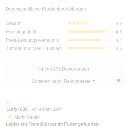
Durchschnittliche Kundenbeurteilungen
Ge
Gesamt
4.6
★★★★★
★★★★★
Dur
Pro
Produktqualität
4.6
Bew
Dur
4.6
Pre
Preis-Leistungs-Verhältnis
4.1
Bew
von
Lei
4.6
Zuf
Zufriedenheit des Haustiers
4.5
5.
Ver
von
des
Dur
5.
Hau
Bew
Dur
4.1
Bew
1-4 von 278 Bewertungen
von
4.5
5.
von
≡
Menü
Sortieren nach:
Relevanteste
?
▼
5.
Wen
Sie
auf
die
folg
★★★★★
★★★★★
Scha
Luffy1806
·
vor einem Jahr
1
klic
von
wird
Markt Käufer
*
der
5
unte
Leider ein Fremdkörper im Futter gefunden
Sternen.
aufg