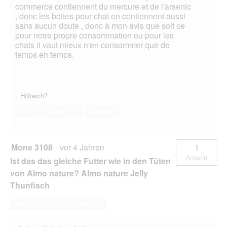
commerce contiennent du mercure et de l'arsenic
, donc les boites pour chat en contiennent aussi
sans aucun doute , donc à mon avis que soit ce
pour notre propre consommation ou pour les
chats il vaut mieux n'en consommer que de
temps en temps.
Hilfreich?
Ja ·
1
Nein ·
1
Melden
Mone 3108
·
vor 4 Jahren
1
Antwort
Ist das das gleiche Futter wie in den Tüten
von Almo nature? Almo nature Jelly
Thunfisch
Diese Frage beantworten