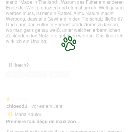
stand "Made in Thailand". Warum das Futter am anderen
e
d
Ende der Welt produziert und einmal um die Welt gekarrt
ö
a
werden muss, ist mir ein Rätsel. Almo Nature macht
f
l
Werbung, dass alle Gewinne in den Tierschutz fließen!?
f
e
Und dann das Futter in Fernost produzieren zu lassen,
n
s
wo man ganz genau weiß, unter welchen erbärmlichen
e
D
Zuständen dort Nutztiere gehalten werden. Das finde ich
t
i
wirklich ein Unding.
.
a
l
o
g
Hilfreich?
f
e
Ja ·
28
Nein ·
7
Melden
l
d
g
e
ö
★★★★★
★★★★★
f
chloecdu
·
vor einem Jahr
1
f
von
Markt Käufer
*
n
5
Première fois déçu de maxi-zoo…
e
Sternen.
t
J’ai acheté cette article il y a 1 semaine pour la livraison