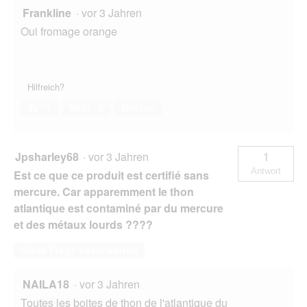
Frankline
·
vor 3 Jahren
Oui fromage orange
Hilfreich?
Ja ·
1
Nein ·
0
Melden
Jpsharley68
·
vor 3 Jahren
1
Antwort
Est ce que ce produit est certifié sans
mercure. Car apparemment le thon
atlantique est contaminé par du mercure
et des métaux lourds ????
Diese Frage beantworten
NAILA18
·
vor 3 Jahren
Toutes les boites de thon de l'atlantique du