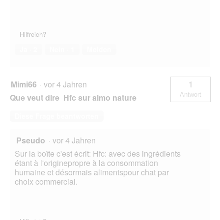
Hilfreich?
Ja ·
2
Nein ·
1
Melden
Mimi66
·
vor 4 Jahren
1
Antwort
Que veut dire Hfc sur almo nature
Diese Frage beantworten
Pseudo
·
vor 4 Jahren
Sur la boîte c'est écrit: Hfc: avec des ingrédients
étant à l'originepropre à la consommation
humaine et désormais alimentspour chat par
choix commercial.