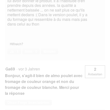
lui avoir donner le produit. Il a l'habitude d'en
prendre depuis des années. la qualité a
nettement baissée ... on ne sait plus ce qu'ils
mettent dedans :( Dans le version poulet, il y a
du formage qui ressemble à du mais mais pas
dans celui au thon
Hilfreich?
Ja ·
1
Nein ·
0
Melden
Ga69
·
vor 3 Jahren
2
Antworten
Bonjour, s'agit-il bien de almo poulet avec
fromage de couleur orange et non du
fromage de couleur blanche. Merci pour
la réponse
Diese Frage beantworten