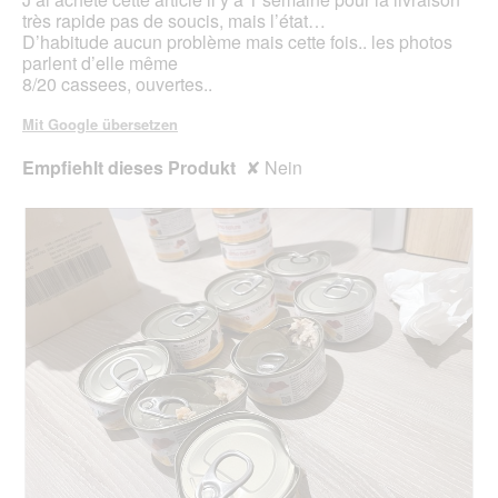
.
très rapide pas de soucis, mais l’état…
D’habitude aucun problème mais cette fois.. les photos
parlent d’elle même
8/20 cassees, ouvertes..
Mit Google übersetzen
Empfiehlt dieses Produkt
✘
Nein