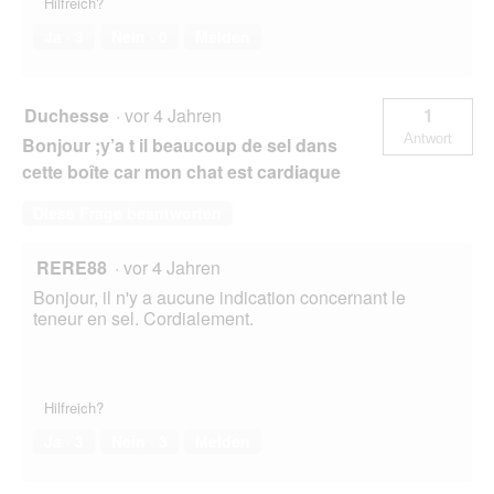
Hilfreich?
Ja ·
3
Nein ·
0
Melden
Duchesse
·
vor 4 Jahren
1
Antwort
Bonjour ;y’a t il beaucoup de sel dans
cette boîte car mon chat est cardiaque
Diese Frage beantworten
RERE88
·
vor 4 Jahren
Bonjour, il n'y a aucune indication concernant le
teneur en sel. Cordialement.
Hilfreich?
Ja ·
3
Nein ·
3
Melden