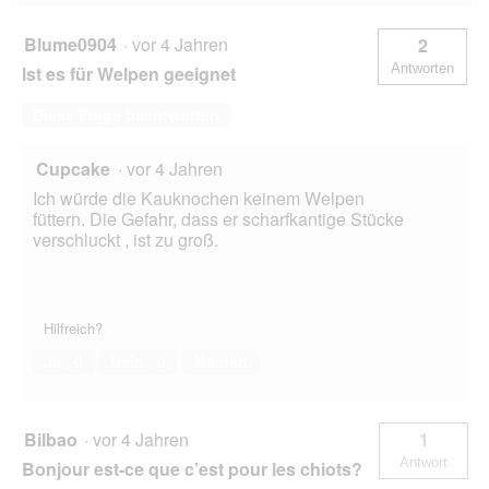
Blume0904
·
vor 4 Jahren
2
Antworten
Ist es für Welpen geeignet
Diese Frage beantworten
Cupcake
·
vor 4 Jahren
Ich würde die Kauknochen keinem Welpen
füttern. Die Gefahr, dass er scharfkantige Stücke
verschluckt , ist zu groß.
Hilfreich?
Ja ·
0
Nein ·
0
Melden
Bilbao
·
vor 4 Jahren
1
Antwort
Bonjour est-ce que c’est pour les chiots?