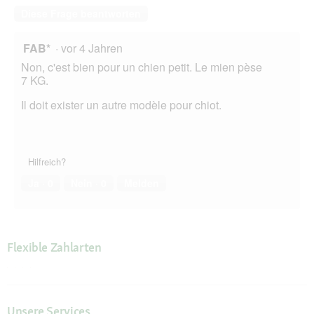
Diese Frage beantworten
FAB*
·
vor 4 Jahren
Non, c'est bien pour un chien petit. Le mien pèse
7 KG.
Il doit exister un autre modèle pour chiot.
Hilfreich?
Ja ·
0
Nein ·
0
Melden
Flexible Zahlarten
Unsere Services