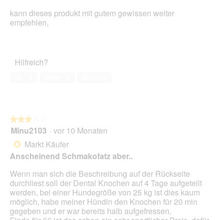
von
kann dieses produkt mit gutem gewissen weiter
5
empfehlen,
Sternen.
Hilfreich?
Ja ·
2
Nein ·
0
Melden
★★★★★
★★★★★
Minu2103
·
vor 10 Monaten
3
von
Markt Käufer
*
5
Anscheinend Schmakofatz aber..
Sternen.
Wenn man sich die Beschreibung auf der Rückseite
durchliest soll der Dental Knochen auf 4 Tage aufgeteilt
werden, bei einer Hundegröße von 25 kg ist dies kaum
möglich, habe meiner Hündin den Knochen für 20 min
gegeben und er war bereits halb aufgefressen.