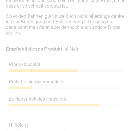
Finde für 6€ ist das schon ein sehr sportlicher Preis, dafür
dass er so schnell verputzt ist.
Ob er den Zähnen gut tut weiß ich nicht, allerdings denke
ich zur Beruhigung und Entspannung ist er gang gut,
dafür kann man dann aber dennoch auch andere Dinge
kaufen.
Empfiehlt dieses Produkt
✘
Nein
Produktqualität
Produktqualität,
3
Preis-Leistungs-Verhältnis
von
5
Preis-
Leistungs-
Zufriedenheit des Haustiers
Verhältnis,
1
Zufriedenheit
von
des
5
Haustiers,
Hilfreich?
4