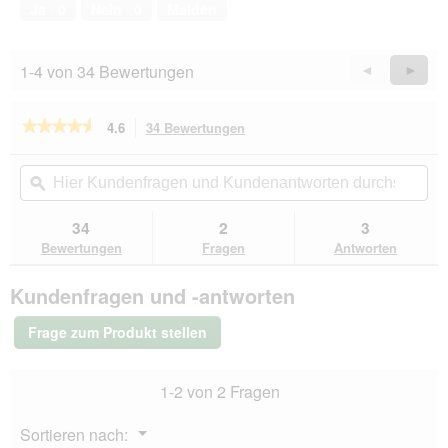
von
Ja ·
0
Nein ·
0
Melden
5
1-4 von 34 Bewertungen
Zurück
◄
Weiter
►
Reviews
Revie
★★★★★
★★★★★
4.6
34 Bewertungen
Mit
dieser
4.6
von
Aktion
Hier
Hie
5
navigierst
Kundenfragen
ϙ
Kun
Sternen.
du
und
un
Bewertungen
zu
Kundenantworten
Kun
34
2
3
lesen
den
durchsuchen
du
für
Bewertungen
Fragen
Antworten
Bewertungen.
8in1
Delights
Kundenfragen und -antworten
Dental
Kauknochen
Zahnpflege
Frage zum Produkt stellen
XS
7
Stück
1-2 von 2 Fragen
Menü
Sortieren nach:
▼