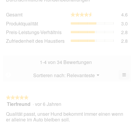
Ge
Gesamt
4.6
★★★★★
★★★★★
Dur
Pro
Produktqualität
3.0
Bew
Dur
4.6
Pre
Preis-Leistungs-Verhältnis
2.8
Bew
von
Lei
3
Zuf
Zufriedenheit des Haustiers
2.8
5.
Ver
von
des
Dur
5.
Hau
Bew
Dur
2.8
Bew
1-4 von 34 Bewertungen
von
2.8
5.
von
≡
Menü
Sortieren nach:
Relevanteste
?
▼
5.
Wen
Sie
auf
die
folg
★★★★★
★★★★★
Scha
Tierfreund
·
vor 6 Jahren
5
klic
von
wird
Qualität passt, unser Hund bekommt immer einen wenn
der
5
unte
er alleine im Auto bleiben soll.
Sternen.
aufg
Inhal
aktua