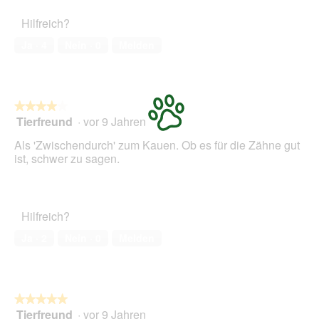
Hilfreich?
Ja ·
4
Nein ·
0
Melden
★★★★★
★★★★★
Tierfreund
·
vor 9 Jahren
4
von
Als 'Zwischendurch' zum Kauen. Ob es für die Zähne gut
5
ist, schwer zu sagen.
Sternen.
Hilfreich?
Ja ·
2
Nein ·
0
Melden
★★★★★
★★★★★
Tierfreund
·
vor 9 Jahren
5