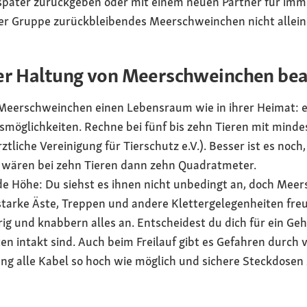
u später zurückgeben oder mit einem neuen Partner für im
einer Gruppe zurückbleibendes Meerschweinchen nicht allei
der Haltung von Meerschweinchen be
n Meerschweinchen einen Lebensraum wie in ihrer Heimat: e
smöglichkeiten. Rechne bei fünf bis zehn Tieren mit mind
ztliche Vereinigung für Tierschutz e.V.). Besser ist es noch
 wären bei zehn Tieren dann zehn Quadratmeter.
e Höhe: Du siehst es ihnen nicht unbedingt an, doch Mee
e starke Äste, Treppen und andere Klettergelegenheiten fre
g und knabbern alles an. Entscheidest du dich für ein Ge
ten intakt sind. Auch beim Freilauf gibt es Gefahren durch
ng alle Kabel so hoch wie möglich und sichere Steckdosen 