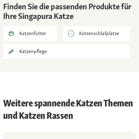
Finden Sie die passenden Produkte für
Fellpflege
Ihre Singapura Katze
gelegentliches Bürsten
Charakter
Katzenfutter
Katzenschlafplätze
sanft, verspielt, anhänglich, braucht viel
Beschäftigung und Gesellschaft
Katzenpflege
Besonderheiten
durch hohen Inzuchtfaktor Gefahr einer
Immunschwäche bei Jungtieren,
Lebenserwartung ungefähr zwölf Jahre
Haltung
Weitere spannende Katzen Themen
nicht als Einzelkatze, viele Spiel- und
und Katzen Rassen
Klettermöglichkeiten, ideal ist ein gesicherter
Auslauf auf dem Balkon oder im Garten