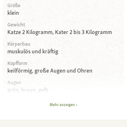
Größe
klein
Gewicht
Katze 2 Kilogramm, Kater 2 bis 3 Kilogramm
Körperbau
muskulös und kräftig
Kopfform
keilförmig, große Augen und Ohren
Augen
grün, braun, gelb
Fell und Farbe
Mehr anzeigen
seidiges Fell ohne Unterwolle, das eng am
Körper anliegt; einzige anerkannte Farbe Sepia
Agouti