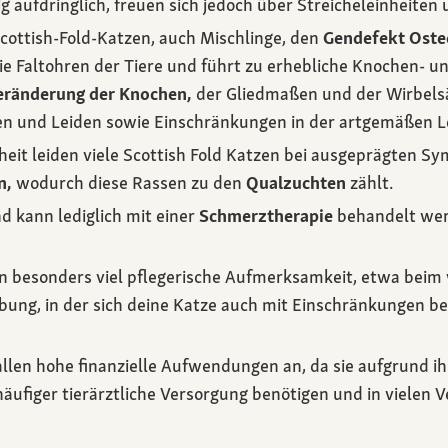
 aufdringlich, freuen sich jedoch über Streicheleinheiten u
Scottish-Fold-Katzen, auch Mischlinge, den
Gendefekt Oste
die Faltohren der Tiere und führt zu erhebliche Knochen- 
eränderung der Knochen,
der Gliedmaßen und der Wirbels
n und Leiden sowie Einschränkungen in der artgemäßen L
eit leiden viele Scottish Fold Katzen bei ausgeprägten 
n,
wodurch diese Rassen zu den
Qualzuchten
zählt.
nd kann lediglich mit einer
Schmerztherapie
behandelt wer
en besonders viel pflegerische Aufmerksamkeit, etwa beim
ebung, in der sich deine Katze auch mit Einschränkungen 
fallen hohe finanzielle Aufwendungen an, da sie aufgrund 
ufiger tierärztliche Versorgung benötigen und in vielen 