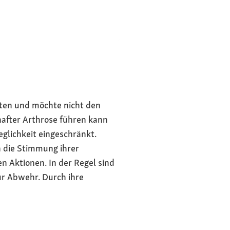
gent, anhänglich
mutation
änkung durch
erte Knochen-
lten und möchte nicht den
durch diese
hafter Arthrose führen kann
iert wird
glichkeit eingeschränkt.
n die Stimmung ihrer
 in gesichertem
n Aktionen. In der Regel sind
cht
ur Abwehr. Durch ihre