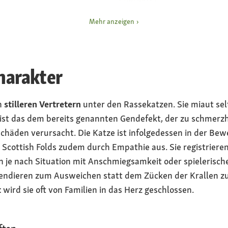
ruhig, freundlich, intelli
 (Kater), 2 bis 4
Mehr anzeigen
e)
Besonderheiten
„Knickohren“ durch Gen
tig, stämmige Beine,
Gesundheit
Charakter
gesundheitliche Einschr
Faltohren und generalisi
n
stilleren Vertretern
unter den Rassekatzen. Sie miaut se
und Knorpelschäden, wo
iter Nase und kräftigem
ist das dem bereits genannten Gendefekt, der zu schmerz
Rasse als Qualzucht defin
schema“
häden verursacht. Die Katze ist infolgedessen in der Bewe
Haltung
e Scottish Folds zudem durch Empathie aus. Sie registriere
indoor, optional Freigang
je nach Situation mit Anschmiegsamkeit oder spielerische
Gelände oder unter Aufsi
d tendieren zum Ausweichen statt dem Zücken der Krallen z
t
wird sie oft von Familien in das Herz geschlossen.