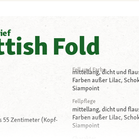
ief
ttish Fold
Fell und Farbe
mittellang, dicht und flau
Farben außer Lilac, Scho
Siampoint
Fellpflege
mittellang, dicht und flau
Farben außer Lilac, Scho
is 55 Zentimeter (Kopf-
Siampoint
Charakter