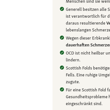
Menschen sind sie wenig
Generell besitzen alle 
ist verantwortlich für 
daraus resultierende
V
lebenslangen Schmerze
Wegen dieser Erbkrankh
dauerhaften Schmerze
OCD ist nicht heilbar u
lindern.
Scottish Folds benötig
Fells. Eine ruhige Umg
zugute.
Für eine Scottish Fold 
Gesundheitsprobleme hä
eingeschränkt sind.