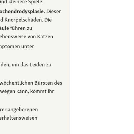
nd kleinere Spiele.
ochondrodysplasie.
Dieser
und Knorpelschäden. Die
äule führen zu
ebensweise von Katzen.
Symptomen unter
den, um das Leiden zu
 wöchentlichen Bürsten des
bewegen kann, kommt ihr
ihrer angeborenen
Verhaltensweisen