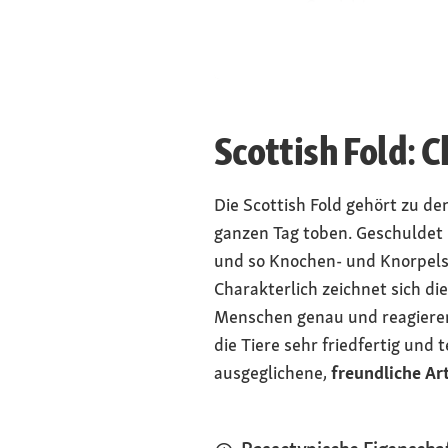
Gewicht
4 bis 5 Kilogramm
Kilogramm (Katz
Körperbau
kompakt und kräf
Scottish Fold: 
runde Pfoten
Kopfform
Die Scottish Fold gehört zu de
rundlich mit bre
ganzen Tag toben. Geschuldet 
Kinn, „Kindchen
und so Knochen- und Knorpelsc
Augen
Charakterlich zeichnet sich di
alle Farben
Menschen genau und reagieren 
die Tiere sehr friedfertig un
ausgeglichene,
freundliche Ar