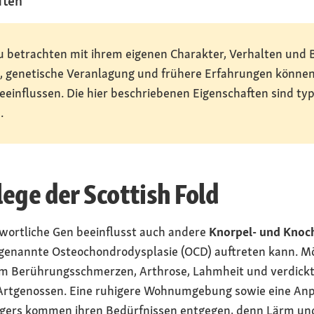
ften
 zu betrachten mit ihrem eigenen Charakter, Verhalten und 
d, genetische Veranlagung und frühere Erfahrungen könn
 beeinflussen. Die hier beschriebenen Eigenschaften sind ty
.
ege der Scottish Fold
wortliche Gen beeinflusst auch andere
Knorpel- und Knoc
genannte Osteochondrodysplasie (OCD) auftreten kann. Mö
m Berührungsschmerzen, Arthrose, Lahmheit und verdickt
s Artgenossen. Eine ruhigere Wohnumgebung sowie eine An
igers kommen ihren Bedürfnissen entgegen, denn Lärm und 