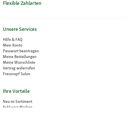
Flexible Zahlarten
Unsere Services
Hilfe & FAQ
Mein Konto
Passwort beantragen
Meine Bestellungen
Meine Wunschliste
Vertrag widerrufen
Fressnapf Salon
Ihre Vorteile
Neu im Sortiment
Exklusive Marken
Kostenlose Rücksendung