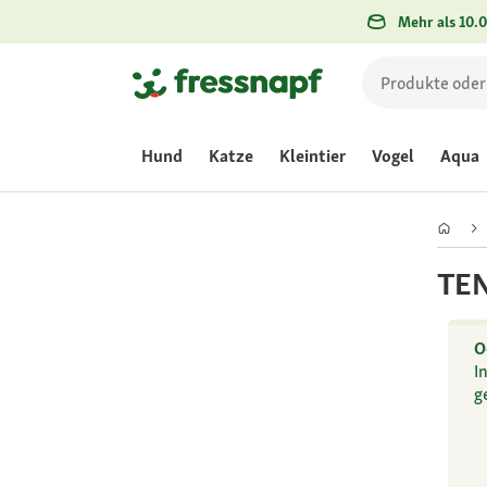
Mehr als 10.0
Hund
Katze
Kleintier
Vogel
Aqua
TE
O
I
g