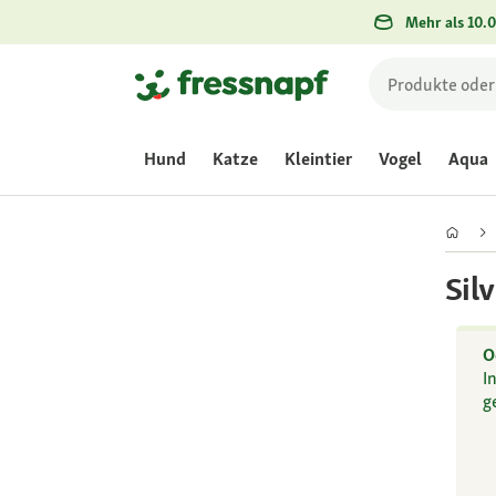
Mehr als 10.0
Hund
Katze
Kleintier
Vogel
Aqua
Sil
O
I
g