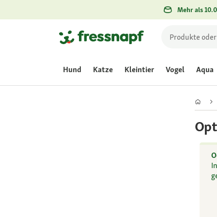
Mehr als 10.0
Hund
Katze
Kleintier
Vogel
Aqua
Opt
O
I
g