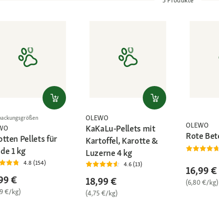
OLEWO
packungsgrößen
OLEWO
KaKaLu-Pellets mit
WO
Rote Bet
tten Pellets für
Kartoffel, Karotte &
de 1 kg
Luzerne 4 kg
4.8 (154)
4.6 (13)
16,99 €
99 €
18,99 €
(6,80 €/kg)
99 €/kg)
(4,75 €/kg)