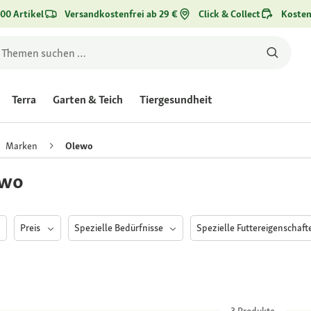
00 Artikel
Versandkostenfrei ab 29 €
Click & Collect
Kosten
Terra
Garten & Teich
Tiergesundheit
Marken
Olewo
ewo
Preis
Spezielle Bedürfnisse
Spezielle Futtereigenschaf
3
Produkte