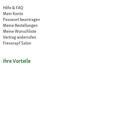
Hilfe & FAQ
Mein Konto
Passwort beantragen
Meine Bestellungen
Meine Wunschliste
Vertrag widerrufen
Fressnapf Salon
Ihre Vorteile
Neu im Sortiment
Exklusive Marken
Kostenlose Rücksendung
Unsere Märkte
Märkte finden
Angebote im Markt