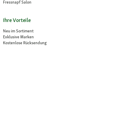
Fressnapf Salon
Ihre Vorteile
Neu im Sortiment
Exklusive Marken
Kostenlose Rücksendung
Unsere Märkte
Märkte finden
Angebote im Markt
Über Fressnapf
Über uns
Karriere
Compliance