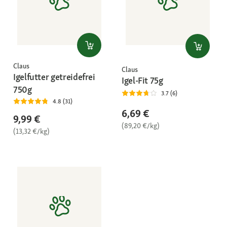
Claus
Claus
Igelfutter getreidefrei
Igel-Fit 75g
750g
3.7 (6)
4.8 (31)
6,69 €
9,99 €
(89,20 €/kg)
(13,32 €/kg)