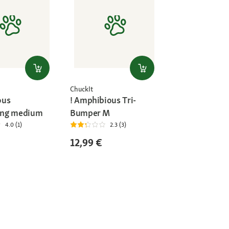
ChuckIt
ous
! Amphibious Tri-
ng medium
Bumper M
4.0 (1)
2.3 (3)
12,99 €