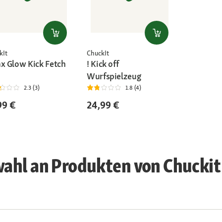
kIt
ChuckIt
ax Glow Kick Fetch
! Kick off
Wurfspielzeug
2.3 (3)
1.8 (4)
99 €
24,99 €
ahl an Produkten von Chuckit 