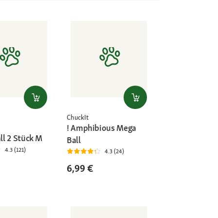
ChuckIt
! Amphibious Mega
all 2 Stück M
Ball
4.3 (121)
4.3 (24)
6,99 €