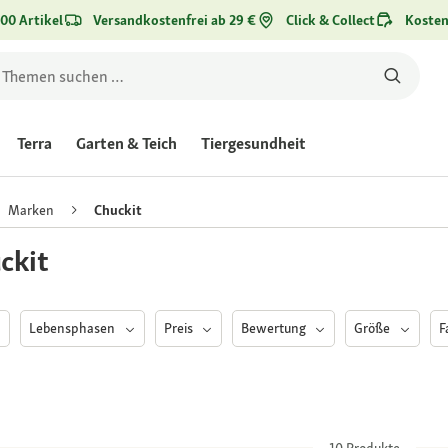
00 Artikel
Versandkostenfrei ab 29 €
Click & Collect
Kosten
Terra
Garten & Teich
Tiergesundheit
Marken
Chuckit
ckit
Lebensphasen
Preis
Bewertung
Größe
F
10
Produkte