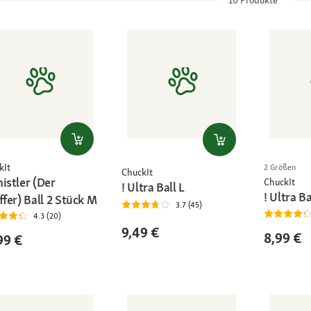
kIt
2 Größen
ChuckIt
istler (Der
ChuckIt
! Ultra Ball L
! Ultra B
ffer) Ball 2 Stück M
3.7 (45)
4.3 (20)
9,49 €
8,99 €
99 €