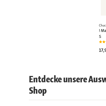
Chuc
! M
S
17,
Entdecke unsere Ausw
Shop