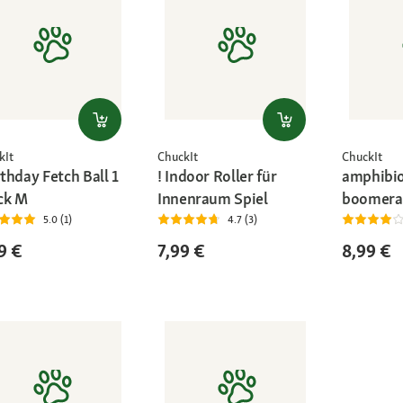
kIt
ChuckIt
ChuckIt
rthday Fetch Ball 1
! Indoor Roller für
amphibi
ck M
Innenraum Spiel
boomera
5.0 (1)
4.7 (3)
9 €
7,99 €
8,99 €