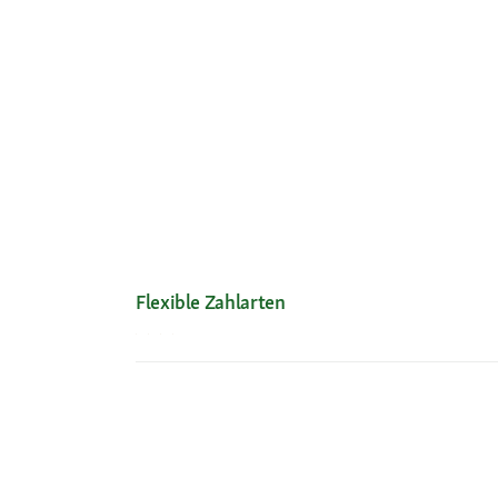
Flexible Zahlarten
Unsere Services
Ihre V
Hilfe & FAQ
Neu im 
Mein Konto
Exklusi
Passwort beantragen
Kosten