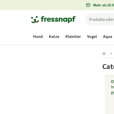
Mehr als 10.0
Hund
Katze
Kleintier
Vogel
Aqua
Cat
O
I
g