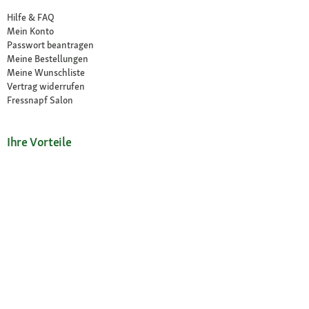
Hilfe & FAQ
Mein Konto
Passwort beantragen
Meine Bestellungen
Meine Wunschliste
Vertrag widerrufen
Fressnapf Salon
Ihre Vorteile
Neu im Sortiment
Exklusive Marken
Kostenlose Rücksendung
Unsere Märkte
Märkte finden
Angebote im Markt