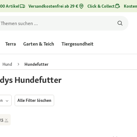
00 Artikel
Versandkostenfrei ab 29 €
Click & Collect
Kosten
Terra
Garten & Teich
Tiergesundheit
Hund
Hundefutter
dys Hundefutter
en
Alle Filter löschen
ys