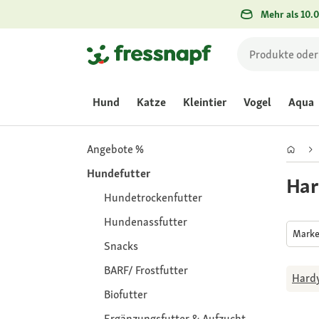
Mehr als 10.0
Hund
Katze
Kleintier
Vogel
Aqua
Angebote %
Hundefutter
Har
Hundetrockenfutter
Hundenassfutter
Mark
Snacks
BARF/ Frostfutter
Hard
Biofutter
Ergänzungsfutter & Aufzucht