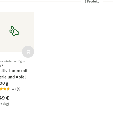
1
Produkt
rze wieder verfügbar
ys
sitiv Lamm mit
erie und Apfel
00 g
4.7 (6)
49 €
 €/kg)