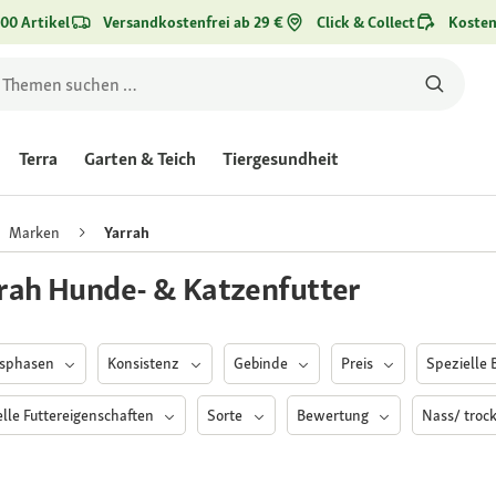
00 Artikel
Versandkostenfrei ab 29 €
Click & Collect
Kosten
Terra
Garten & Teich
Tiergesundheit
Marken
Yarrah
rah Hunde- & Katzenfutter
nsphasen
Konsistenz
Gebinde
Preis
Spezielle 
elle Futtereigenschaften
Sorte
Bewertung
Nass/ troc