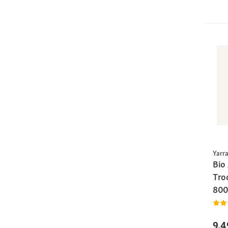
Yarr
Bio
Tro
800
9,4