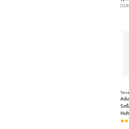
(11,8
Yarr
Adu
Soß
Huh