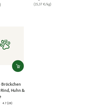
(15,37 €/kg)
)
o Bröckchen
 Rind, Huhn &
e
4.7 (28)