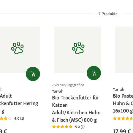
7
Produkte
2 Verpackungsgrößen
ah
Yarrah
Yarrah
 Adult
Bio Paste
Bio Trockenfutter für
ckenfutter Hering
Huhn & C
Katzen
 g
16x100 g
Adult/Kätzchen Huhn
4.0 (1)
& Fisch (MSC) 800 g
5.0 (1)
9 €
17,99 €