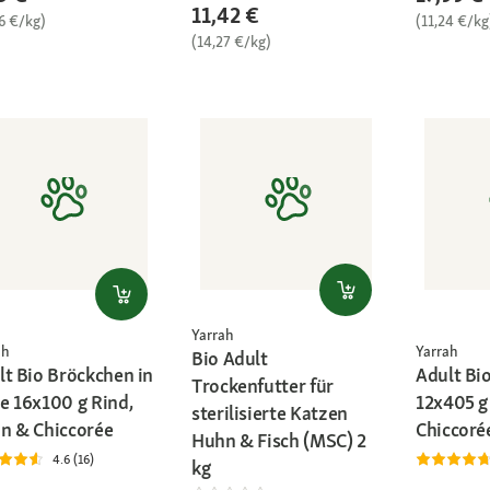
11,42 €
6 €/kg)
(11,24 €/kg
(14,27 €/kg)
Yarrah
ah
Yarrah
Bio Adult
lt Bio Bröckchen in
Adult Bi
Trockenfutter für
e 16x100 g Rind,
12x405 g
sterilisierte Katzen
n & Chiccorée
Chiccoré
Huhn & Fisch (MSC) 2
4.6 (16)
kg