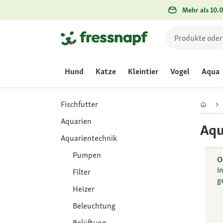
Mehr als 10.0
Hund
Katze
Kleintier
Vogel
Aqua
Fischfutter
Aquarien
Aqu
Aquarientechnik
Pumpen
O
I
Filter
g
Heizer
Beleuchtung
Belüftung