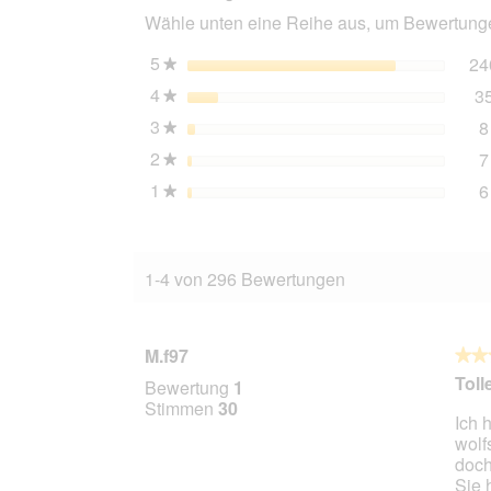
Adult
Wähle unten eine Reihe aus, um Bewertungen
Geflügel
1
kg
5
Sterne
24
★
4
Sterne
3
★
3
Sterne
8
★
2
Sterne
7
★
1
Sterne
6
★
1-4 von 296 Bewertungen
M.f97
★★
★★
5
Toll
Bewertung
1
von
Stimmen
30
Ich 
5
wolf
Stern
doch
Sie 