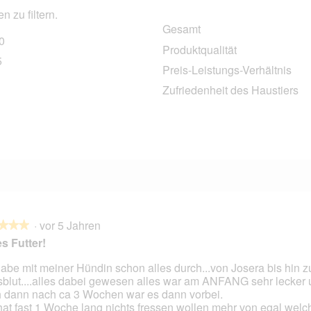
 zu filtern.
Gesamt
0
240 Bewertungen mit 5 Sternen.
Auswählen, um nach Bewertungen mit 5 Sternen zu filtern.
Produktqualität
5
35 Bewertungen mit 4 Sternen.
Auswählen, um nach Bewertungen mit 4 Sternen zu filtern.
Preis-Leistungs-Verhältnis
8 Bewertungen mit 3 Sternen.
Auswählen, um nach Bewertungen mit 3 Sternen zu filtern.
Zufriedenheit des Haustiers
7 Bewertungen mit 2 Sternen.
Auswählen, um nach Bewertungen mit 2 Sternen zu filtern.
6 Bewertungen mit 1 Stern.
Auswählen, um nach Bewertungen mit 1 Stern zu filtern.
·
vor 5 Jahren
★★★
★★★
es Futter!
habe mit meiner Hündin schon alles durch...von Josera bis hin z
sblut....alles dabei gewesen alles war am ANFANG sehr lecker u
en.
 dann nach ca 3 Wochen war es dann vorbei.
hat fast 1 Woche lang nichts fressen wollen mehr von egal welch