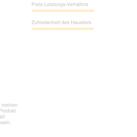
5
Preis-Leistungs-Verhältnis
von
5
Preis-
Leistungs-
Zufriedenheit des Haustiers
Verhältnis,
5
Zufriedenheit
von
des
5
Haustiers,
5
von
5
ür meinen
Produkt
all
seln.