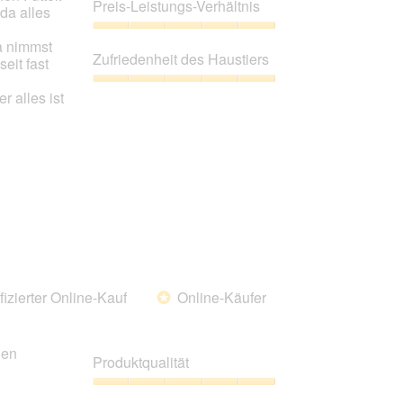
5
Preis-Leistungs-Verhältnis
da alles
von
5
Preis-
a nimmst
Leistungs-
Zufriedenheit des Haustiers
seit fast
Verhältnis,
5
Zufriedenheit
r alles ist
von
des
5
Haustiers,
5
von
5
fizierter Online-Kauf
Online-Käufer
*
den
Produktqualität
Produktqualität,