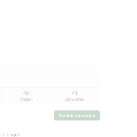
49
41
Fragen
Antworten
Produkt bewerten
.
Mit
dieser
Aktion
teilungen