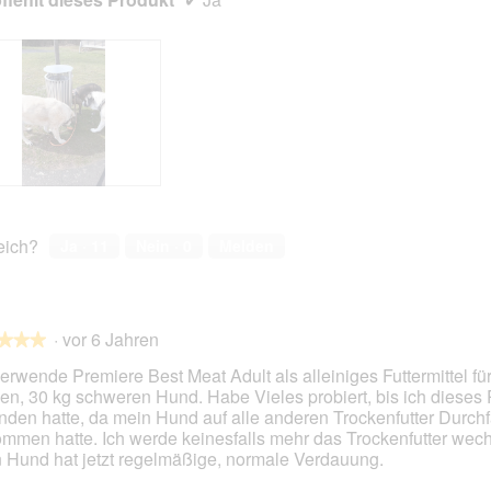
reich?
Ja ·
11
Nein ·
0
Melden
·
vor 6 Jahren
★★★
★★★
verwende Premiere Best Meat Adult als alleiniges Futtermittel f
en, 30 kg schweren Hund. Habe Vieles probiert, bis ich dieses 
nden hatte, da mein Hund auf alle anderen Trockenfutter Durchf
en.
mmen hatte. Ich werde keinesfalls mehr das Trockenfutter wech
 Hund hat jetzt regelmäßige, normale Verdauung.