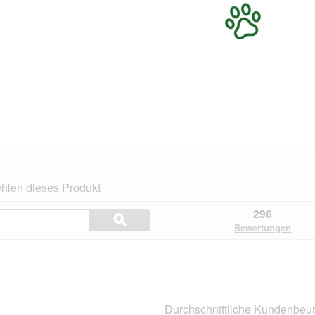
hlen dieses Produkt
Themen
296
ϙ
und
Suchen
Bewertungen
Bewertungen
suchen
n.
Durchschnittliche Kundenbeur