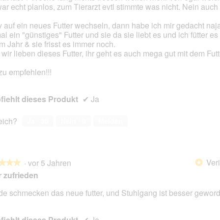
war echt planlos, zum Tierarzt evtl stimmte was nicht. Nein auch 
 auf ein neues Futter wechseln, dann habe ich mir gedacht naj
l ein "günstiges" Futter und sie da sie liebt es und ich fütter es 
m Jahr & sie frisst es immer noch.
 wir lieben dieses Futter, ihr geht es auch mega gut mit dem Futte
zu empfehlen!!!
iehlt dieses Produkt
✔
Ja
reich?
Ja ·
30
Nein ·
0
Melden
Veri
·
vor 5 Jahren
*
★★★
★★★
 zufrieden
e schmecken das neue futter, und Stuhlgang ist besser gewor
en.
iehlt dieses Produkt
✔
Ja