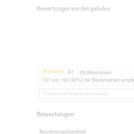
Bewertungen werden geladen
★★★★★
★★★★★
4.7
296 Bewertungen
Mit
dieser
4.7
147 von 160 (92%) der Rezensenten empfe
von
Aktion
5
navigierst
Themen
Sternen.
du
und
Bewertungen
zu
Bewertungen
lesen
den
suchen
für
Bewertunge
PREMIERE
Bewertungen
Best
Meat
Trockenfutter
Beurteilungsüberblick
Hund