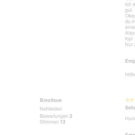
Ich 
gut.
Okey
du ma
eine
Also
top!
Nur 
Empf
Hilf
Brexitsue
★★
★★
5
Sehr
Nohfelden
von
Bewertungen
2
Hund
5
Stimmen
13
Stern
Empf