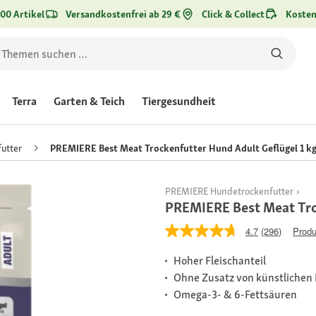
00 Artikel
Versandkostenfrei ab 29 €
Click & Collect
Kosten
Terra
Garten & Teich
Tiergesundheit
utter
PREMIERE Best Meat Trockenfutter Hund Adult Geflügel 1 k
PREMIERE Hundetrockenfutter
PREMIERE Best Meat Tro
4.7
(296)
Produ
Hoher Fleischanteil
Ohne Zusatz von künstlichen 
Omega-3- & 6-Fettsäuren