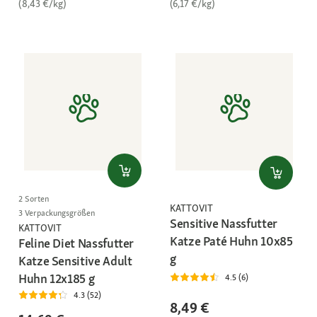
(8,43 €/kg)
(6,17 €/kg)
2 Sorten
KATTOVIT
3 Verpackungsgrößen
Sensitive Nassfutter
KATTOVIT
Katze Paté Huhn 10x85
Feline Diet Nassfutter
g
Katze Sensitive Adult
Huhn 12x185 g
4.5 (6)
4.3 (52)
8,49 €