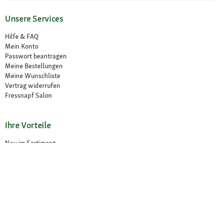
Unsere Services
Hilfe & FAQ
Mein Konto
Passwort beantragen
Meine Bestellungen
Meine Wunschliste
Vertrag widerrufen
Fressnapf Salon
Ihre Vorteile
Neu im Sortiment
Exklusive Marken
Kostenlose Rücksendung
Unsere Märkte
Märkte finden