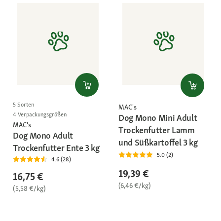
5 Sorten
MAC's
4 Verpackungsgrößen
Dog Mono Mini Adult
MAC's
Trockenfutter Lamm
Dog Mono Adult
und Süßkartoffel 3 kg
Trockenfutter Ente 3 kg
5.0 (2)
4.6 (28)
19,39 €
16,75 €
(6,46 €/kg)
(5,58 €/kg)