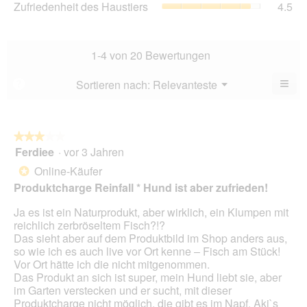
Zufriedenheit des Haustiers
4.5
5.
Ver
von
des
Dur
5.
Hau
Bew
Dur
4
Bew
1-4 von 20 Bewertungen
von
4.5
5.
von
≡
Menü
Sortieren nach:
Relevanteste
?
▼
5.
Wen
Sie
auf
die
folg
★★★★★
★★★★★
Scha
Ferdiee
·
vor 3 Jahren
3
klic
von
wird
Online-Käufer
*
der
5
unte
Produktcharge Reinfall * Hund ist aber zufrieden!
Sternen.
aufg
Inhal
Ja es ist ein Naturprodukt, aber wirklich, ein Klumpen mit
aktua
reichlich zerbröseltem Fisch?!?
Das sieht aber auf dem Produktbild im Shop anders aus,
so wie ich es auch live vor Ort kenne – Fisch am Stück!
Vor Ort hätte ich die nicht mitgenommen.
Das Produkt an sich ist super, mein Hund liebt sie, aber
im Garten verstecken und er sucht, mit dieser
Produktcharge nicht möglich, die gibt es im Napf. Aki`s