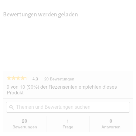
Bewertungen werden geladen
★★★★★
★★★★★
4.3
20 Bewertungen
Mit
dieser
4.3
9 von 10 (90%) der Rezensenten empfehlen dieses
von
Aktion
Produkt
5
navigierst
Sternen.
du
Themen
Th
Bewertungen
zu
und
ϙ
un
lesen
den
Bewertungen
Be
für
Bewertungen.
PREMIERE
suchen
su
20
1
0
Pure
Bewertungen
Frage
Antworten
Meaties
Fisch