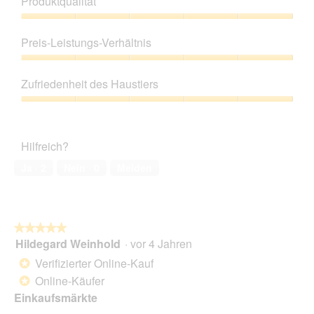
Produktqualität
Produktqualität,
5
Preis-Leistungs-Verhältnis
von
5
Preis-
Leistungs-
Zufriedenheit des Haustiers
Verhältnis,
5
Zufriedenheit
von
des
5
Haustiers,
Hilfreich?
5
von
Ja ·
2
Nein ·
0
Melden
5
★★★★★
★★★★★
Hildegard Weinhold
·
vor 4 Jahren
5
von
Verifizierter Online-Kauf
*
5
Online-Käufer
*
Sternen.
Einkaufsmärkte