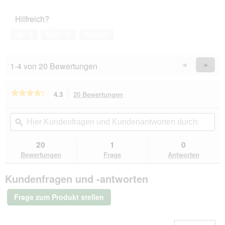
Hilfreich?
Ja ·
1
Nein ·
0
Melden
1-4 von 20 Bewertungen
Zurück
◄
Weiter
►
Reviews
Revie
★★★★★
★★★★★
4.3
20 Bewertungen
Mit
dieser
4.3
von
Aktion
Hier
Hie
5
navigierst
Kundenfragen
ϙ
Kun
Sternen.
du
und
un
Bewertungen
zu
Kundenantworten
Kun
20
1
0
lesen
den
durchsuchen
du
für
Bewertungen
Frage
Antworten
Bewertungen.
PREMIERE
Pure
Kundenfragen und -antworten
Meaties
Fisch
pur
Frage zum Produkt stellen
6x70g