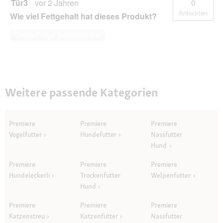
Tür3
·
vor 2 Jahren
0
Antworten
Wie viel Fettgehalt hat dieses Produkt?
Diese Frage beantworten
Weitere passende Kategorien
Premiere
Premiere
Premiere
Vogelfutter
Hundefutter
Nassfutter
Hund
Premiere
Premiere
Premiere
Hundeleckerli
Trockenfutter
Welpenfutter
Hund
Premiere
Premiere
Premiere
Katzenstreu
Katzenfutter
Nassfutter