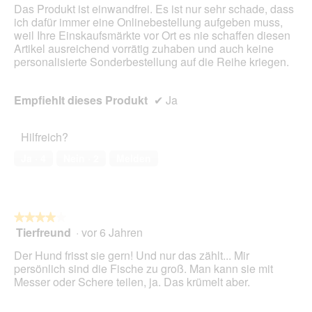
Das Produkt ist einwandfrei. Es ist nur sehr schade, dass
ich dafür immer eine Onlinebestellung aufgeben muss,
weil Ihre Einskaufsmärkte vor Ort es nie schaffen diesen
Artikel ausreichend vorrätig zuhaben und auch keine
personalisierte Sonderbestellung auf die Reihe kriegen.
Empfiehlt dieses Produkt
✔
Ja
Hilfreich?
Ja ·
4
Nein ·
2
Melden
★★★★★
★★★★★
Tierfreund
·
vor 6 Jahren
4
von
Der Hund frisst sie gern! Und nur das zählt... Mir
5
persönlich sind die Fische zu groß. Man kann sie mit
Sternen.
Messer oder Schere teilen, ja. Das krümelt aber.