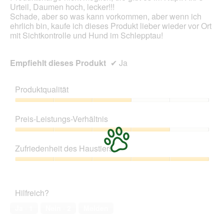
Urteil, Daumen hoch, lecker!!!
Schade, aber so was kann vorkommen, aber wenn ich
ehrlich bin, kaufe ich dieses Produkt lieber wieder vor Ort
mit Sichtkontrolle und Hund im Schlepptau!
Empfiehlt dieses Produkt
✔
Ja
Produktqualität
Produktqualität,
3
Preis-Leistungs-Verhältnis
von
5
Preis-
Leistungs-
Zufriedenheit des Haustiers
Verhältnis,
4
Zufriedenheit
von
des
5
Haustiers,
Hilfreich?
5
von
Ja ·
1
Nein ·
2
Melden
5