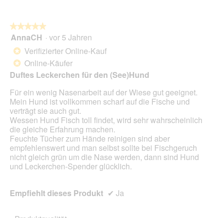
★★★★★
★★★★★
AnnaCH
·
vor 5 Jahren
5
von
Verifizierter Online-Kauf
*
5
Online-Käufer
*
Sternen.
Duftes Leckerchen für den (See)Hund
Für ein wenig Nasenarbeit auf der Wiese gut geeignet.
Mein Hund ist vollkommen scharf auf die Fische und
verträgt sie auch gut.
Wessen Hund Fisch toll findet, wird sehr wahrscheinlich
die gleiche Erfahrung machen.
Feuchte Tücher zum Hände reinigen sind aber
empfehlenswert und man selbst sollte bei Fischgeruch
nicht gleich grün um die Nase werden, dann sind Hund
und Leckerchen-Spender glücklich.
Empfiehlt dieses Produkt
✔
Ja