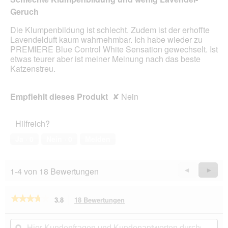
Geruch
Die Klumpenbildung ist schlecht. Zudem ist der erhoffte
Lavendelduft kaum wahrnehmbar. Ich habe wieder zu
PREMIERE Blue Control White Sensation gewechselt. Ist
etwas teurer aber ist meiner Meinung nach das beste
Katzenstreu.
Empfiehlt dieses Produkt
✘
Nein
Hilfreich?
Ja ·
0
Nein ·
0
Melden
1-4 von 18 Bewertungen
Zurück
◄
Weiter
►
Reviews
Revie
★★★★★
★★★★★
3.8
18 Bewertungen
Mit
dieser
3.8
von
Aktion
Hier
Hie
5