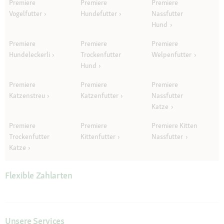
Premiere
Premiere
Premiere
Vogelfutter
Hundefutter
Nassfutter
Hund
Premiere
Premiere
Premiere
Hundeleckerli
Trockenfutter
Welpenfutter
Hund
Premiere
Premiere
Premiere
Katzenstreu
Katzenfutter
Nassfutter
Katze
Premiere
Premiere
Premiere Kitten
Trockenfutter
Kittenfutter
Nassfutter
Katze
Flexible Zahlarten
Unsere Services