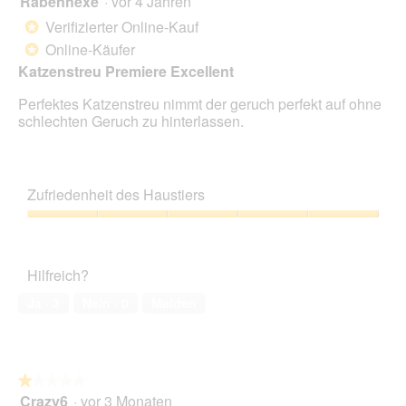
Rabenhexe
·
vor 4 Jahren
von
Verifizierter Online-Kauf
*
5
Online-Käufer
*
Sternen.
Katzenstreu Premiere Excellent
Perfektes Katzenstreu nimmt der geruch perfekt auf ohne
schlechten Geruch zu hinterlassen.
Zufriedenheit des Haustiers
Zufriedenheit
des
Haustiers,
Hilfreich?
5
von
Ja ·
3
Nein ·
0
Melden
5
★★★★★
★★★★★
Crazy6
·
vor 3 Monaten
1