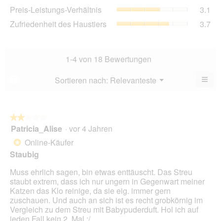
3.8
Pre
Preis-Leistungs-Verhältnis
3.1
Bew
von
Lei
3.3
Zuf
Zufriedenheit des Haustiers
3.7
5.
Ver
von
des
Dur
5.
Hau
Bew
Dur
3.1
Bew
1-4 von 18 Bewertungen
von
3.7
5.
von
≡
Menü
Sortieren nach:
Relevanteste
?
▼
5.
Wen
Sie
auf
die
folg
★★★★★
★★★★★
Scha
Patricia_Alise
·
vor 4 Jahren
2
klic
von
wird
Online-Käufer
*
der
5
unte
Staubig
Sternen.
aufg
Inhal
Muss ehrlich sagen, bin etwas enttäuscht. Das Streu
aktua
staubt extrem, dass ich nur ungern in Gegenwart meiner
Katzen das Klo reinige, da sie eig. immer gern
zuschauen. Und auch an sich ist es recht grobkörnig im
Vergleich zu dem Streu mit Babypuderduft. Hol ich auf
jeden Fall kein 2. Mal :/