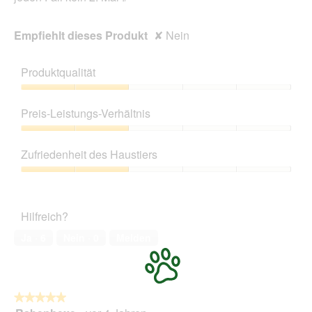
Empfiehlt dieses Produkt
✘
Nein
Produktqualität
Produktqualität,
2
Preis-Leistungs-Verhältnis
von
5
Preis-
Leistungs-
Zufriedenheit des Haustiers
Verhältnis,
2
Zufriedenheit
von
des
5
Haustiers,
Hilfreich?
2
von
Ja ·
6
Nein ·
0
Melden
5
★★★★★
★★★★★
5