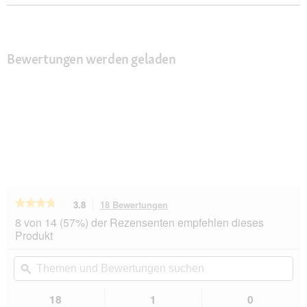
Bewertungen werden geladen
★★★★★
★★★★★
3.8
18 Bewertungen
Mit
dieser
3.8
8 von 14 (57%) der Rezensenten empfehlen dieses
von
Aktion
Produkt
5
navigierst
Sternen.
du
Themen
Th
Bewertungen
zu
und
ϙ
un
lesen
den
Bewertungen
Be
für
Bewertungen.
PREMIERE
suchen
su
18
1
0
Excellent