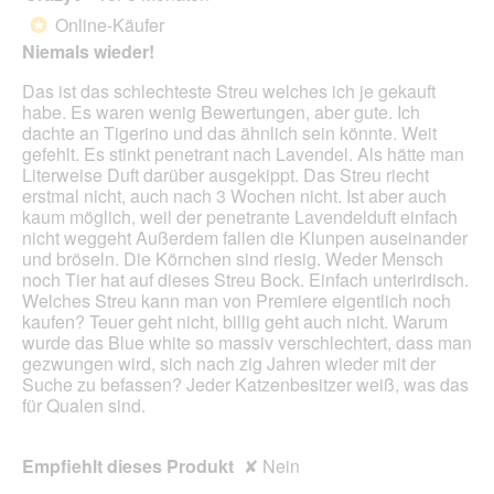
von
Online-Käufer
*
5
Niemals wieder!
Sternen.
Das ist das schlechteste Streu welches ich je gekauft
habe. Es waren wenig Bewertungen, aber gute. Ich
dachte an Tigerino und das ähnlich sein könnte. Weit
gefehlt. Es stinkt penetrant nach Lavendel. Als hätte man
Literweise Duft darüber ausgekippt. Das Streu riecht
erstmal nicht, auch nach 3 Wochen nicht. Ist aber auch
kaum möglich, weil der penetrante Lavendelduft einfach
nicht weggeht Außerdem fallen die Klunpen auseinander
und bröseln. Die Körnchen sind riesig. Weder Mensch
noch Tier hat auf dieses Streu Bock. Einfach unterirdisch.
Welches Streu kann man von Premiere eigentlich noch
kaufen? Teuer geht nicht, billig geht auch nicht. Warum
wurde das Blue white so massiv verschlechtert, dass man
gezwungen wird, sich nach zig Jahren wieder mit der
Suche zu befassen? Jeder Katzenbesitzer weiß, was das
für Qualen sind.
Empfiehlt dieses Produkt
✘
Nein