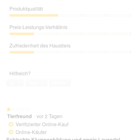
Produktqualität
Produktqualität,
2
Preis-Leistungs-Verhältnis
von
5
Preis-
Leistungs-
Zufriedenheit des Haustiers
Verhältnis,
1
Zufriedenheit
von
des
5
Haustiers,
Hilfreich?
1
von
Ja ·
1
Nein ·
0
Melden
5
★★★★★
★★★★★
Tierfreund
·
vor 2 Tagen
1
von
Verifizierter Online-Kauf
*
5
Online-Käufer
*
Sternen.
Schlechte Klumpenbildung und wenig Lavendel-