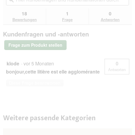
navigierst
Kundenfragen
ϙ
Kun
Sternen.
du
und
un
Bewertungen
zu
Kundenantworten
Kun
18
1
0
lesen
den
durchsuchen
du
für
Bewertungen
Frage
Antworten
Bewertungen.
PREMIERE
Excellent
Kundenfragen und -antworten
Klumpstreu
Katze
Lavendel-
Frage zum Produkt stellen
Duft
12
kg
klode
·
vor 5 Monaten
0
Antworten
bonjour,cette litière est elle agglomérante
Diese Frage beantworten
Weitere passende Kategorien