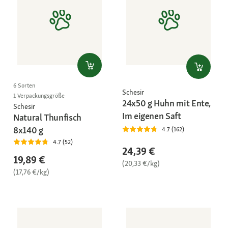
6 Sorten
Schesir
1 Verpackungsgröße
24x50 g Huhn mit Ente,
Schesir
Im eigenen Saft
Natural Thunfisch
8x140 g
4.7 (162)
4.7 (52)
24,39 €
19,89 €
(20,33 €/kg)
(17,76 €/kg)