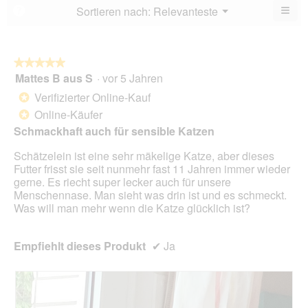
von
≡
Menü
Sortieren nach:
Relevanteste
?
▼
5.
Wen
Sie
auf
die
folg
★★★★★
★★★★★
Scha
Mattes B aus S
·
vor 5 Jahren
5
klic
von
wird
Verifizierter Online-Kauf
*
der
5
unte
Online-Käufer
*
Sternen.
aufg
Schmackhaft auch für sensible Katzen
Inhal
aktua
Schätzelein ist eine sehr mäkelige Katze, aber dieses
Futter frisst sie seit nunmehr fast 11 Jahren immer wieder
gerne. Es riecht super lecker auch für unsere
Menschennase. Man sieht was drin ist und es schmeckt.
Was will man mehr wenn die Katze glücklich ist?
Empfiehlt dieses Produkt
✔
Ja