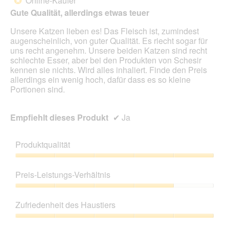
Online-Käufer
*
Sternen.
Gute Qualität, allerdings etwas teuer
Unsere Katzen lieben es! Das Fleisch ist, zumindest
augenscheinlich, von guter Qualität. Es riecht sogar für
uns recht angenehm. Unsere beiden Katzen sind recht
schlechte Esser, aber bei den Produkten von Schesir
kennen sie nichts. Wird alles inhaliert. Finde den Preis
allerdings ein wenig hoch, dafür dass es so kleine
Portionen sind.
Empfiehlt dieses Produkt
✔
Ja
Produktqualität
Produktqualität,
5
Preis-Leistungs-Verhältnis
von
5
Preis-
Leistungs-
Zufriedenheit des Haustiers
Verhältnis,
4
Zufriedenheit