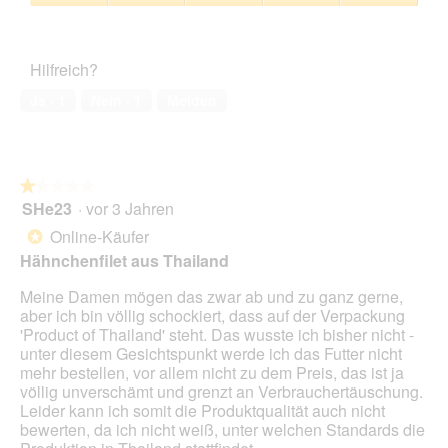
5
Zufriedenheit
m
e
von
des
i
r
5
Haustiers,
t
A
Hilfreich?
5
v
k
von
o
t
Ja ·
1
Nein ·
1
Melden
5
l
i
l
o
e
n
m
w
★★★★★
★★★★★
B
i
SHe23
·
vor 3 Jahren
a
r
1
u
d
von
Online-Käufer
*
c
e
5
Hähnchenfilet aus Thailand
h
i
Sternen.
n
Meine Damen mögen das zwar ab und zu ganz gerne,
m
aber ich bin völlig schockiert, dass auf der Verpackung
o
'Product of Thailand' steht. Das wusste ich bisher nicht -
d
unter diesem Gesichtspunkt werde ich das Futter nicht
a
mehr bestellen, vor allem nicht zu dem Preis, das ist ja
l
völlig unverschämt und grenzt an Verbrauchertäuschung.
e
Leider kann ich somit die Produktqualität auch nicht
s
bewerten, da ich nicht weiß, unter welchen Standards die
D