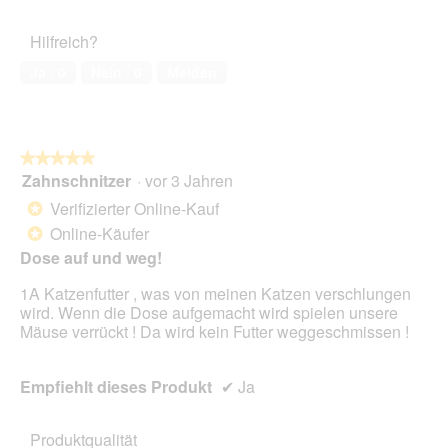
von
des
5
Haustiers,
Hilfreich?
5
von
Ja ·
0
Nein ·
0
Melden
5
★★★★★
★★★★★
Zahnschnitzer
·
vor 3 Jahren
5
von
Verifizierter Online-Kauf
*
5
Online-Käufer
*
Sternen.
Dose auf und weg!
1A Katzenfutter , was von meinen Katzen verschlungen
wird. Wenn die Dose aufgemacht wird spielen unsere
Mäuse verrückt ! Da wird kein Futter weggeschmissen !
Empfiehlt dieses Produkt
✔
Ja
Produktqualität