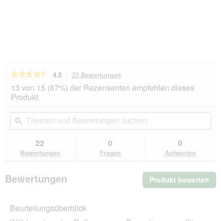
★★★★★
★★★★★
4.5
22 Bewertungen
Mit
dieser
4.5
13 von 15 (87%) der Rezensenten empfehlen dieses
von
Aktion
Produkt
5
navigierst
Sternen.
du
Themen
Th
Bewertungen
zu
und
ϙ
un
lesen
den
Bewertungen
Be
für
Bewertungen.
Schesir
suchen
su
22
0
0
in
Bewertungen
Fragen
Antworten
Brühe
24x70g
Hähnchenfilet,
Bewertungen
Produkt bewerten
.
in
Hühnerbrühe
Mit
die
Beurteilungsüberblick
Akt
wir