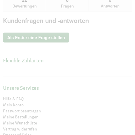
den
durchsuchen
du
für
Bewertungen
Fragen
Antworten
Bewertungen.
Schesir
in
Kundenfragen und -antworten
Brühe
24x70g
Hähnchenfilet,
in
Als Erster eine Frage stellen
Hühnerbrühe
Flexible Zahlarten
Unsere Services
Hilfe & FAQ
Mein Konto
Passwort beantragen
Meine Bestellungen
Meine Wunschliste
Vertrag widerrufen