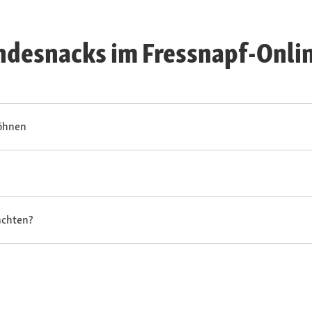
ndesnacks im Fressnapf-Onli
wöhnen
achten?