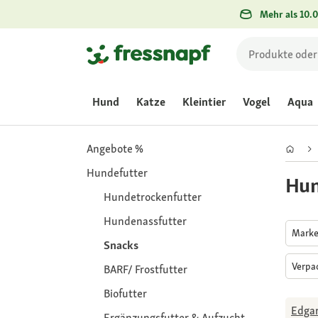
Mehr als 10.0
Hund
Katze
Kleintier
Vogel
Aqua
Angebote %
Hundefutter
Hun
Hundetrockenfutter
Hundenassfutter
Mark
Snacks
Verpa
BARF/ Frostfutter
Biofutter
Edga
Ergänzungsfutter & Aufzucht