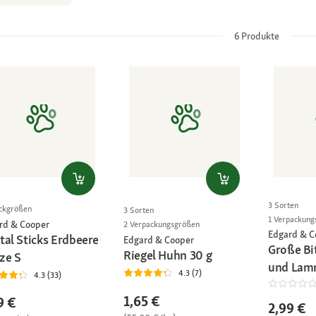
6
Produkte
3 Sorten
ckgrößen
3 Sorten
1 Verpackung
rd & Cooper
2 Verpackungsgrößen
Edgard & C
tal Sticks Erdbeere
Edgard & Cooper
Große Bi
Riegel Huhn 30 g
ze S
und Lam
4.3 (7)
4.3 (33)
1,65 €
9 €
2,99 €