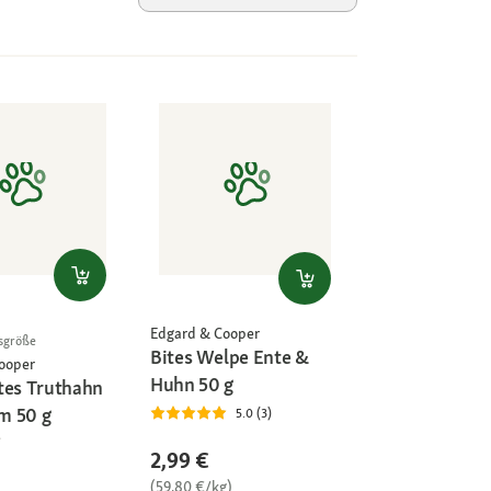
Edgard & Cooper
sgröße
Bites Welpe Ente &
ooper
Huhn 50 g
tes Truthahn
m 50 g
5.0 (3)
2,99 €
(59,80 €/kg)