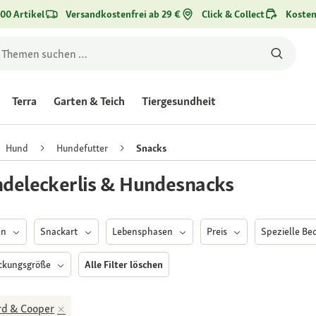
00 Artikel
Versandkostenfrei ab 29 €
Click & Collect
Kosten
Terra
Garten & Teich
Tiergesundheit
Hund
Hundefutter
Snacks
deleckerlis & Hundesnacks
en
Snackart
Lebensphasen
Preis
Spezielle Be
ckungsgröße
Alle Filter löschen
rd & Cooper