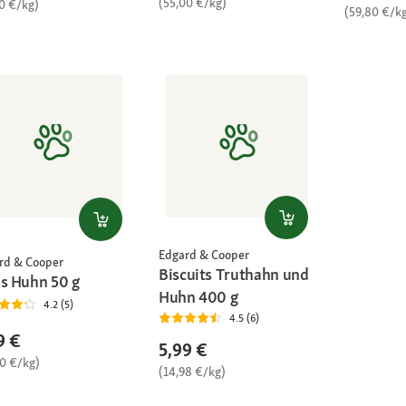
(55,00 €/kg)
10 €/kg)
(59,80 €/k
Edgard & Cooper
rd & Cooper
Biscuits Truthahn und
es Huhn 50 g
Huhn 400 g
4.2 (5)
4.5 (6)
9 €
5,99 €
80 €/kg)
(14,98 €/kg)