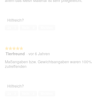
allem das Mesh Material ist sehr pflegeleicht.
Hilfreich?
Ja ·
1
Nein ·
0
Melden
★★★★★
★★★★★
Tierfreund
·
vor 6 Jahren
5
von
Maßangaben bzw. Gewichtsangaben waren 100%
5
zutreffenden
Sternen.
Hilfreich?
Ja ·
3
Nein ·
2
Melden