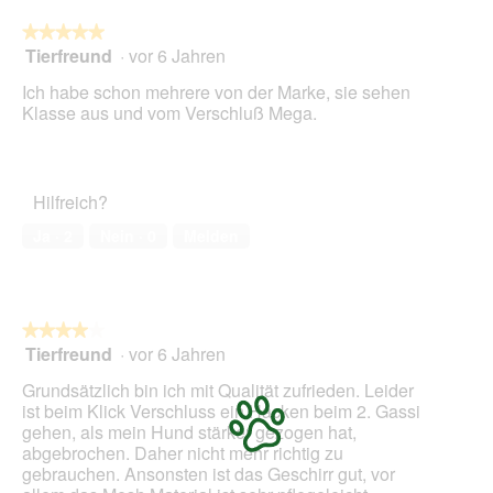
die
folg
★★★★★
★★★★★
Scha
Tierfreund
·
vor 6 Jahren
5
klic
von
wird
Ich habe schon mehrere von der Marke, sie sehen
der
5
unte
Klasse aus und vom Verschluß Mega.
Sternen.
aufg
Inhal
aktua
Hilfreich?
Ja ·
2
Nein ·
0
Melden
★★★★★
★★★★★
Tierfreund
·
vor 6 Jahren
4
von
Grundsätzlich bin ich mit Qualität zufrieden. Leider
5
ist beim Klick Verschluss ein Hacken beim 2. Gassi
Sternen.
gehen, als mein Hund stärker gezogen hat,
abgebrochen. Daher nicht mehr richtig zu
gebrauchen. Ansonsten ist das Geschirr gut, vor