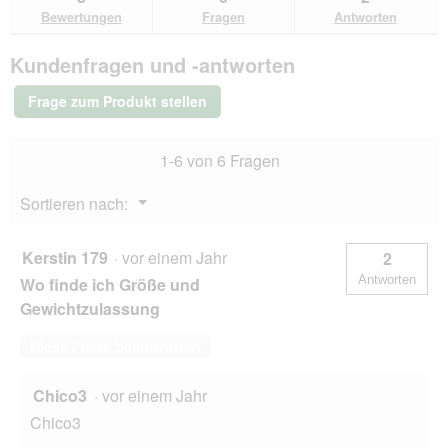
den
durchsuchen
du
für
Bewertungen
Fragen
Antworten
Bewertungen.
Tre
Ponti
Kundenfragen und -antworten
Geschirr
Easy
Fit
Frage zum Produkt stellen
Mesh
Neon
pink
1-6 von 6 Fragen
S-
M
Menü
Sortieren nach:
▼
Kerstin 179
·
vor einem Jahr
2
Antworten
Wo finde ich Größe und
Gewichtzulassung
Diese Frage beantworten
Chico3
·
vor einem Jahr
Chico3