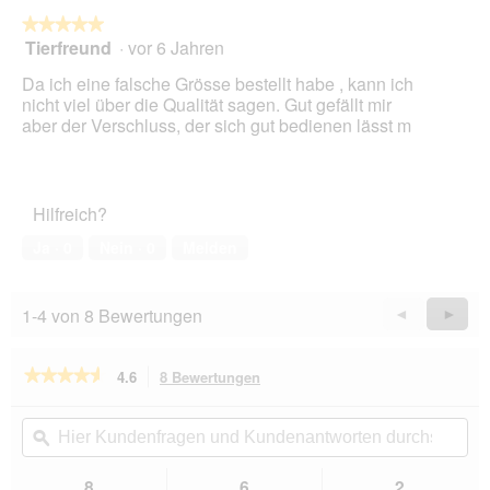
★★★★★
★★★★★
Tierfreund
·
vor 6 Jahren
5
von
Da ich eine falsche Grösse bestellt habe , kann ich
5
nicht viel über die Qualität sagen. Gut gefällt mir
Sternen.
aber der Verschluss, der sich gut bedienen lässt m
Hilfreich?
Ja ·
0
Nein ·
0
Melden
1-4 von 8 Bewertungen
Zurück
◄
Weiter
►
Reviews
Revie
★★★★★
★★★★★
4.6
8 Bewertungen
Mit
dieser
4.6
von
Aktion
Hier
Hie
5
navigierst
Kundenfragen
ϙ
Kun
Sternen.
du
und
un
Bewertungen
zu
Kundenantworten
Kun
8
6
2
lesen