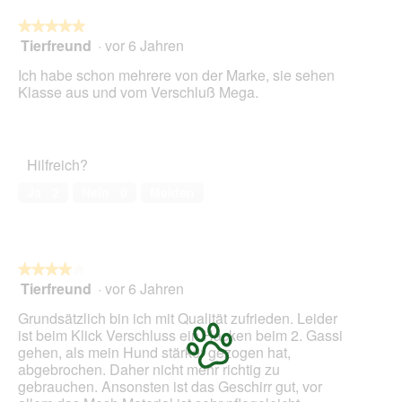
die
folg
★★★★★
★★★★★
Scha
Tierfreund
·
vor 6 Jahren
5
klic
von
wird
Ich habe schon mehrere von der Marke, sie sehen
der
5
unte
Klasse aus und vom Verschluß Mega.
Sternen.
aufg
Inhal
aktua
Hilfreich?
Ja ·
2
Nein ·
0
Melden
★★★★★
★★★★★
Tierfreund
·
vor 6 Jahren
4
von
Grundsätzlich bin ich mit Qualität zufrieden. Leider
5
ist beim Klick Verschluss ein Hacken beim 2. Gassi
Sternen.
gehen, als mein Hund stärker gezogen hat,
abgebrochen. Daher nicht mehr richtig zu
gebrauchen. Ansonsten ist das Geschirr gut, vor