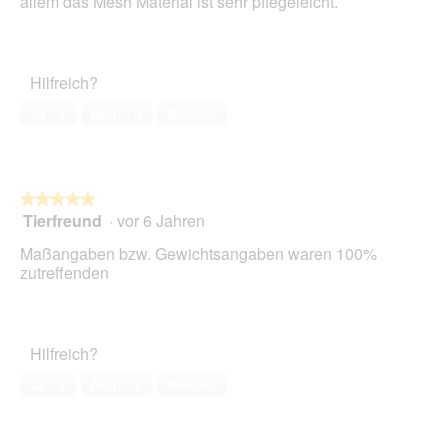
allem das Mesh Material ist sehr pflegeleicht.
Hilfreich?
Ja ·
1
Nein ·
0
Melden
★★★★★
★★★★★
Tierfreund
·
vor 6 Jahren
5
von
Maßangaben bzw. Gewichtsangaben waren 100%
5
zutreffenden
Sternen.
Hilfreich?
Ja ·
3
Nein ·
2
Melden