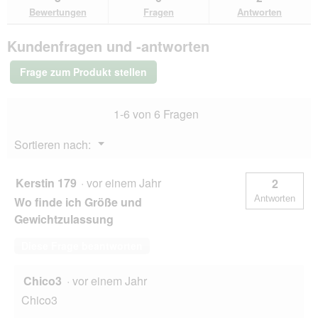
den
durchsuchen
du
für
Bewertungen
Fragen
Antworten
Bewertungen.
Tre
Ponti
Kundenfragen und -antworten
Geschirr
Easy
Fit
Frage zum Produkt stellen
Mesh
Neon
pink
1-6 von 6 Fragen
M
Menü
Sortieren nach:
▼
Kerstin 179
·
vor einem Jahr
2
Antworten
Wo finde ich Größe und
Gewichtzulassung
Diese Frage beantworten
Chico3
·
vor einem Jahr
Chico3