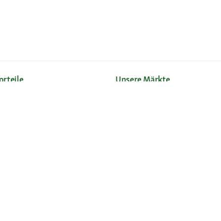
orteile
Unsere Märkte
Sortiment
Märkte finden
ve Marken
Angebote im Markt
lose Rücksendung
 Einstellungen