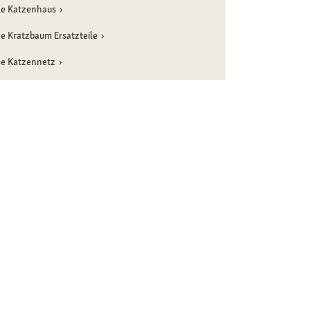
ne Katzenhaus
e Kratzbaum Ersatzteile
ne Katzennetz