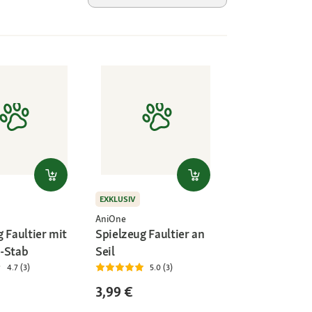
EXKLUSIV
AniOne
 Faultier mit
Spielzeug Faultier an
-Stab
Seil
4.7 (3)
5.0 (3)
3,99 €