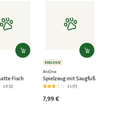
EXKLUSIV
AniOne
atte Fisch
Spielzeug mit Saugfuß
1.0 (1)
3.1 (7)
7,99 €