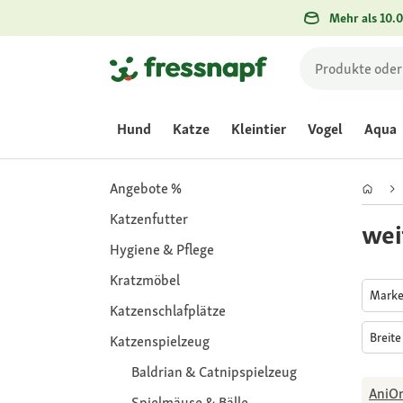
Mehr als 10.0
Hund
Katze
Kleintier
Vogel
Aqua
Angebote %
Katzenfutter
wei
Hygiene & Pflege
Kratzmöbel
Mark
Katzenschlafplätze
Breit
Katzenspielzeug
Baldrian & Catnipspielzeug
AniO
Spielmäuse & Bälle