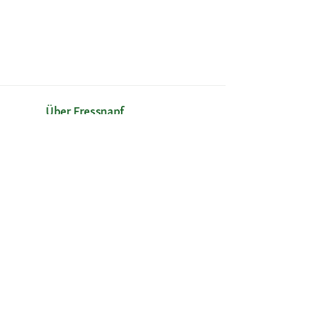
Über Fressnapf
Über uns
Karriere
Compliance