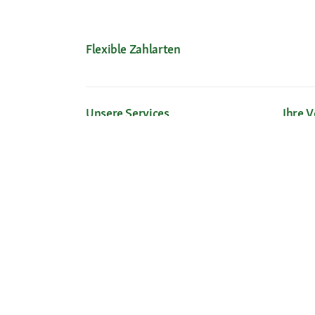
Flexible Zahlarten
Unsere Services
Ihre V
Hilfe & FAQ
Neu im 
Mein Konto
Exklusi
Passwort beantragen
Kosten
Meine Bestellungen
Meine Wunschliste
Vertrag widerrufen
Fressnapf Salon
© 2026 Fressnapf Tiernahrungs GmbH
Impressum
AGB
Datenschutz
Widerrufsbelehrung
Cookie