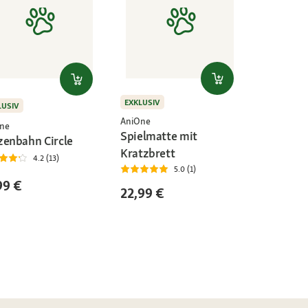
EXKLUSIV
LUSIV
AniOne
ne
Spielmatte mit
zenbahn Circle
Kratzbrett
4.2 (13)
5.0 (1)
99 €
22,99 €