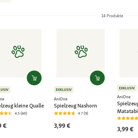
14
Produkte
EXKLUSIV
LUSIV
EXKLUSIV
AniOne
ne
AniOne
Spielzeug
elzeug kleine Qualle
Spielzeug Nashorn
Matatabi
4.5 (60)
4.7 (9)
9 €
3,99 €
3,99 €