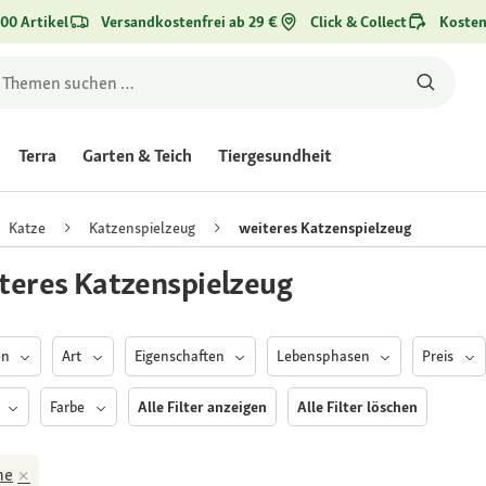
00 Artikel
Versandkostenfrei ab 29 €
Click & Collect
Kosten
Terra
Garten & Teich
Tiergesundheit
Katze
Katzenspielzeug
weiteres Katzenspielzeug
teres Katzenspielzeug
en
Art
Eigenschaften
Lebensphasen
Preis
e
Farbe
Alle Filter anzeigen
Alle Filter löschen
ne