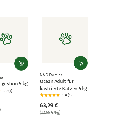
N&D Farmina
na
Ocean Adult für
igestion 5 kg
kastrierte Katzen 5 kg
5.0 (1)
5.0 (1)
63,29 €
)
(12,66 €/kg)