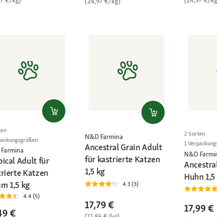
97 €/kg)
(24,97 €/kg
(24,97 €/kg)
ten
2 Sorten
N&D Farmina
packungsgrößen
1 Verpackung
Ancestral Grain Adult
Farmina
N&D Farmi
für kastrierte Katzen
ical Adult für
Ancestra
1,5 kg
trierte Katzen
Huhn 1,5
m 1,5 kg
4.3 (3)
4.4 (5)
17,79 €
17,99 €
49 €
(11,86 €/kg)