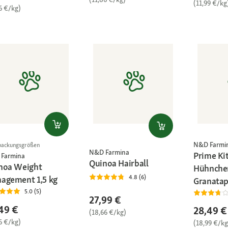
(11,99 €/kg
6 €/kg)
N&D Farmi
packungsgrößen
N&D Farmina
Prime Ki
Farmina
Quinoa Hairball
noa Weight
Hühnche
4.8 (6)
agement 1,5 kg
Granatap
5.0 (5)
27,99 €
49 €
28,49 €
(18,66 €/kg)
6 €/kg)
(18,99 €/kg