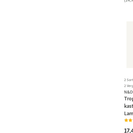
(24,
2 Sor
2 Ver
N&D 
Trop
kas
Lam
17,