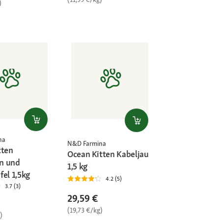
)
na
N&D Farmina
tten
Ocean Kitten Kabeljau
n und
1,5 kg
fel 1,5kg
4.2 (5)
3.7 (3)
29,59 €
(19,73 €/kg)
)