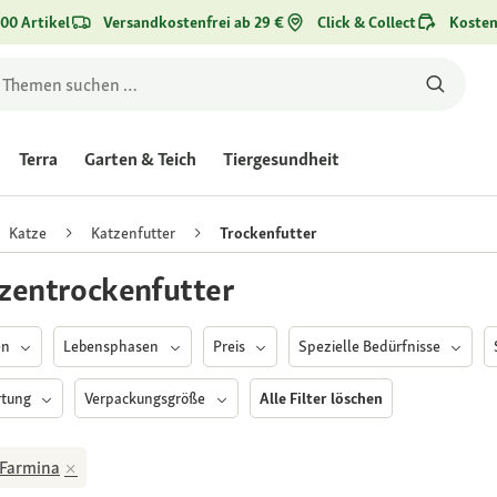
00 Artikel
Versandkostenfrei ab 29 €
Click & Collect
Kosten
Terra
Garten & Teich
Tiergesundheit
Katze
Katzenfutter
Trockenfutter
zentrockenfutter
en
Lebensphasen
Preis
Spezielle Bedürfnisse
rtung
Verpackungsgröße
Alle Filter löschen
Farmina