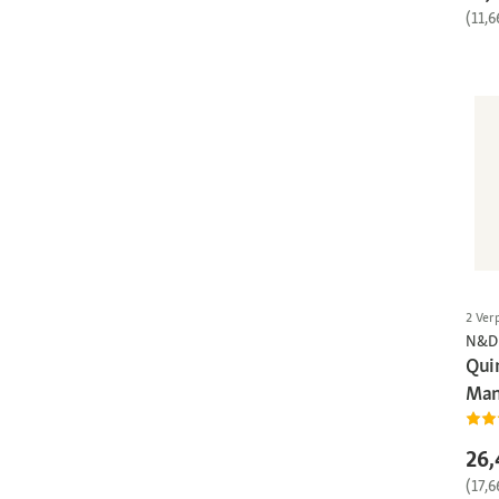
(11,6
2 Ver
N&D 
Qui
Man
26,
(17,6