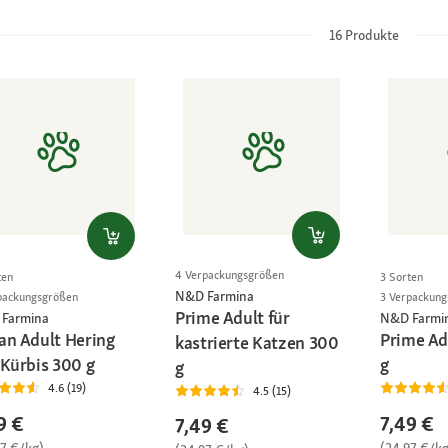
16
Produkte
4 Verpackungsgrößen
ten
3 Sorten
N&D Farmina
packungsgrößen
3 Verpackun
Prime Adult für
Farmina
N&D Farmi
an Adult Hering
Prime A
kastrierte Katzen 300
 Kürbis 300 g
g
g
4.6 (19)
4.5 (15)
9 €
7,49 €
7,49 €