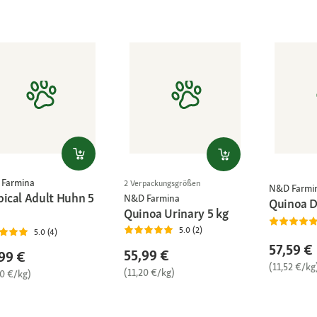
Farmina
2 Verpackungsgrößen
N&D Farmi
pical Adult Huhn 5
N&D Farmina
Quinoa D
Quinoa Urinary 5 kg
5.0 (2)
5.0 (4)
57,59 €
55,99 €
99 €
(11,52 €/kg
(11,20 €/kg)
20 €/kg)