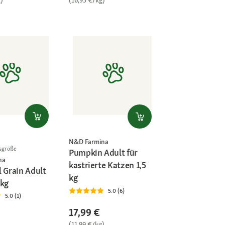
)
(16,93 €/kg)
N&D Farmina
sgröße
Pumpkin Adult für
na
kastrierte Katzen 1,5
l Grain Adult
kg
 kg
5.0 (6)
5.0 (1)
17,99 €
(11,99 €/kg)