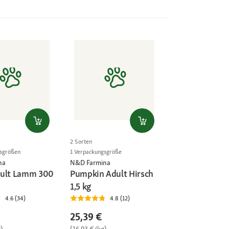
2 Sorten
gsgrößen
1 Verpackungsgröße
na
N&D Farmina
dult Lamm 300
Pumpkin Adult Hirsch
1,5 kg
4.6 (34)
4.8 (12)
25,39 €