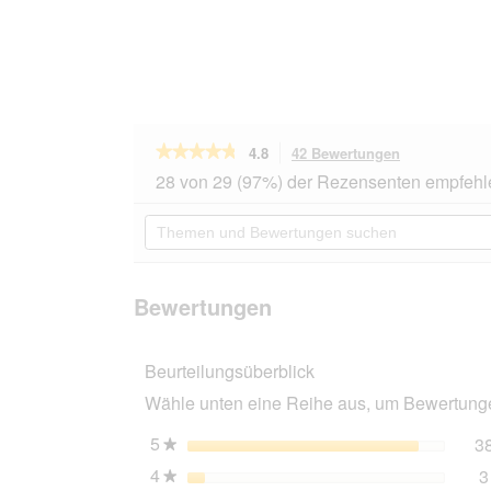
★★★★★
★★★★★
4.8
42 Bewertungen
Mit
dieser
4.8
28 von 29 (97%) der Rezensenten empfehl
von
Aktion
5
navigierst
Themen
Sternen.
du
und
Bewertungen
zu
Bewertungen
lesen
den
suchen
für
Bewertungen
Vitakraft
Bewertungen
Kräcker
Zwergkaninchen
5x2er
Beurteilungsüberblick
Popcorn
und
Wähle unten eine Reihe aus, um Bewertungen
Honig
5
Sterne
3
★
4
Sterne
3
★