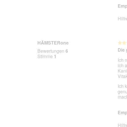
Empf
Hilf
HÄMSTERone
★★
★★
5
Die
Bewertungen
6
von
Stimme
1
Ich 
5
ich 
Stern
Kani
Vitak
Ich 
genu
mach
Empf
Hilf