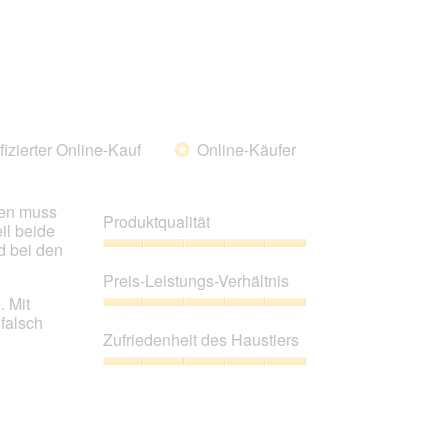
von
des
5
Haustiers,
5
von
5
fizierter Online-Kauf
Online-Käufer
*
gen muss
Produktqualität
il beide
d bei den
Produktqualität,
5
Preis-Leistungs-Verhältnis
von
. Mit
5
Preis-
falsch
Leistungs-
Zufriedenheit des Haustiers
Verhältnis,
5
Zufriedenheit
von
des
5
Haustiers,
5