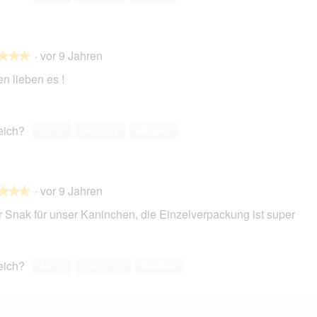
·
vor 9 Jahren
★★★
★★★
n lieben es !
en.
reich?
Ja ·
2
Nein ·
3
Melden
·
vor 9 Jahren
★★★
★★★
r Snak für unser Kaninchen, die Einzelverpackung ist super
en.
reich?
Ja ·
4
Nein ·
13
Melden