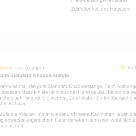
0 Bewertungen mit 3 Sternen.
Auswählen, um nach Bewertungen mit 3 Sternen zu filtern.
Zufriedenheit des Haustiers
0 Bewertungen mit 2 Sternen.
Auswählen, um nach Bewertungen mit 2 Sternen zu filtern.
1 Bewertung mit 1 Stern.
Auswählen, um nach Bewertungen mit 1 Stern zu filtern.
Veri
·
vor 3 Jahren
*
★★★
★★★
 gute Standard-Knabberstange
nenne es mal, die gute Standard-Knabberstange. Beim Aufhän
aufpassen, dass ich sie nicht aus der Hand geklaut bekomme we
en.
nchen sehr ungeduldig werden. Das ist aber Sortenübergreifen
raft Kräcker.
kaufe die Kräcker immer wieder und meine Kaninchen lieben sie
g abwechslungsreichem Futter daneben kann man wohl nichts 
en hiermit.