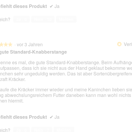
iehlt dieses Produkt
✔
Ja
reich?
Ja ·
0
Nein ·
10
Melden
Veri
·
vor 3 Jahren
*
★★★
★★★
 gute Standard-Knabberstange
nenne es mal, die gute Standard-Knabberstange. Beim Aufhän
aufpassen, dass ich sie nicht aus der Hand geklaut bekomme we
en.
nchen sehr ungeduldig werden. Das ist aber Sortenübergreifen
raft Kräcker.
kaufe die Kräcker immer wieder und meine Kaninchen lieben sie
g abwechslungsreichem Futter daneben kann man wohl nichts 
en hiermit.
iehlt dieses Produkt
✔
Ja
reich?
Ja ·
0
Nein ·
7
Melden