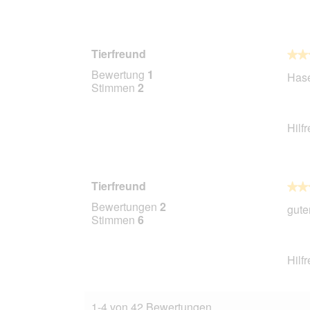
Tierfreund
★★
★★
5
Bewertung
1
Hase
von
Stimmen
2
5
Stern
Hilf
Tierfreund
★★
★★
5
Bewertungen
2
gute
von
Stimmen
6
5
Stern
Hilf
1-4 von 42 Bewertungen