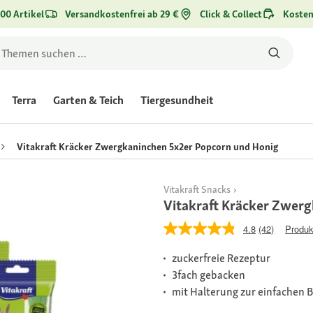
00 Artikel
Versandkostenfrei ab 29 €
Click & Collect
Kosten
Terra
Garten & Teich
Tiergesundheit
Vitakraft Kräcker Zwergkaninchen 5x2er Popcorn und Honig
Vitakraft Snacks
Vitakraft Kräcker Zwer
4.8
(42)
Produk
zuckerfreie Rezeptur
3fach gebacken
mit Halterung zur einfachen 