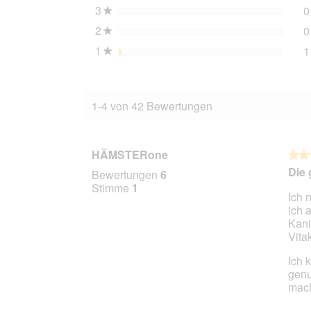
3
Sterne
0
★
2
Sterne
0
★
1
Sterne
1
★
1-4 von 42 Bewertungen
HÄMSTERone
★★
★★
5
Die
Bewertungen
6
von
Stimme
1
Ich 
5
ich 
Stern
Kani
Vitak
Ich 
genu
mach