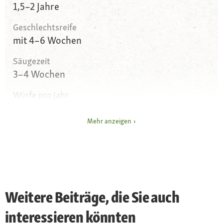
1,5–2 Jahre
Geschlechtsreife
mit 4–6 Wochen
Säugezeit
3–4 Wochen
Würfe pro Jahr
12
Mehr anzeigen
Tragzeit
18–23 Tage
Mäusearten
Weiße Maus und Farbmaus zählen zur
Hausmaus mit über zehn Unterarten und über
Weitere Beiträge, die Sie auch
20 Farb- und Fellzeichnungen
interessieren könnten