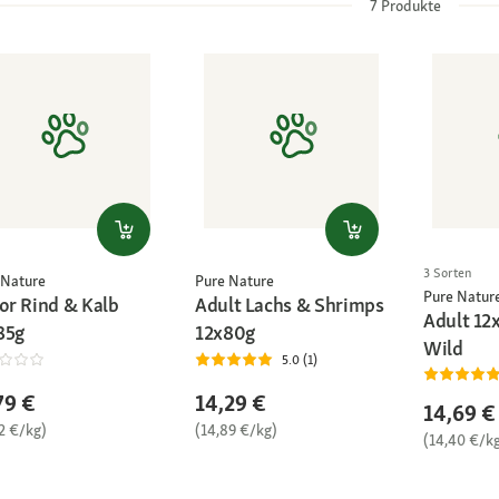
7
Produkte
3 Sorten
 Nature
Pure Nature
Pure Natur
ior Rind & Kalb
Adult Lachs & Shrimps
Adult 12
85g
12x80g
Wild
5.0 (1)
79 €
14,29 €
14,69 €
2 €/kg)
(14,89 €/kg)
(14,40 €/k