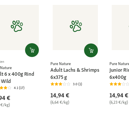
ten
Pure Nature
Pure Natur
 Nature
Adult Lachs & Shrimps
Junior R
lt 6 x 400g Rind
6x375 g
6x400g
 Wild
3.0 (1)
4.1 (17)
14,94 €
14,94 €
94 €
(6,64 €/kg)
(6,23 €/kg)
 €/kg)