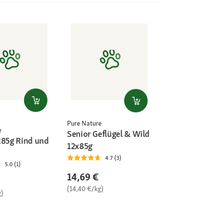
Pure Nature
e
Senior Geflügel & Wild
x85g Rind und
12x85g
4.7 (3)
5.0 (1)
14,69 €
(14,40 €/kg)
g)