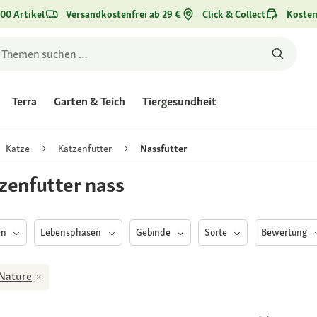
00 Artikel
Versandkostenfrei ab 29 €
Click & Collect
Kosten
Terra
Garten & Teich
Tiergesundheit
Katze
Katzenfutter
Nassfutter
zenfutter nass
en
Lebensphasen
Gebinde
Sorte
Bewertung
Nature