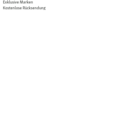
Exklusive Marken
Kostenlose Rücksendung
Unsere Märkte
Märkte finden
Angebote im Markt
Über Fressnapf
Über uns
Karriere
Compliance
© 2026 Fressnapf Tiernahrungs GmbH
Impressum
AGB
Datenschutz
Widerrufsbelehrung
Cookie Einstellungen