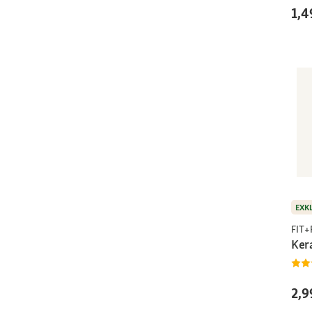
1,4
EXK
FIT
Ker
2,9