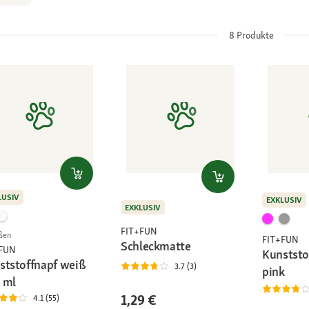
8
Produkte
LUSIV
EXKLUSIV
EXKLUSIV
FIT+FUN
ßen
FIT+FUN
Schleckmatte
+FUN
Kunststo
ststoffnapf weiß
3.7 (3)
pink
 ml
1,29 €
4.1 (55)