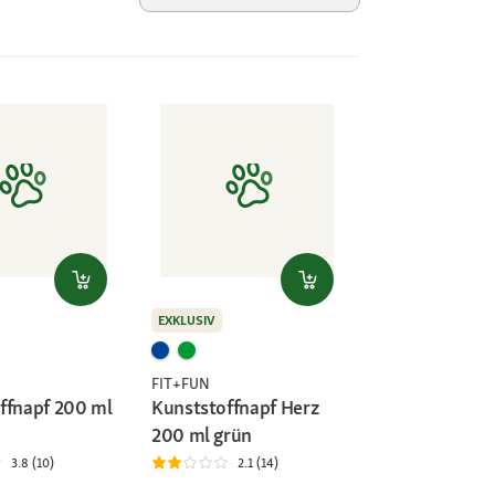
EXKLUSIV
FIT+FUN
ffnapf 200 ml
Kunststoffnapf Herz
200 ml grün
3.8 (10)
2.1 (14)