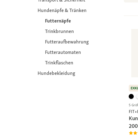
Hundenäpfe & Tränken
Futternäpfe
Trinkbrunnen
Futteraufbewahrung
Futterautomaten
Trinkflaschen
Hundebekleidung
EXK
5 Grö
FIT
Kun
200