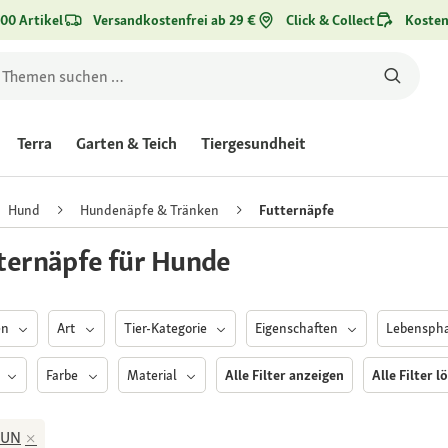
00 Artikel
Versandkostenfrei ab 29 €
Click & Collect
Kosten
Terra
Garten & Teich
Tiergesundheit
Hund
Hundenäpfe & Tränken
Futternäpfe
ternäpfe für Hunde
en
Art
Tier-Kategorie
Eigenschaften
Lebensph
e
Farbe
Material
Alle Filter anzeigen
Alle Filter l
FUN