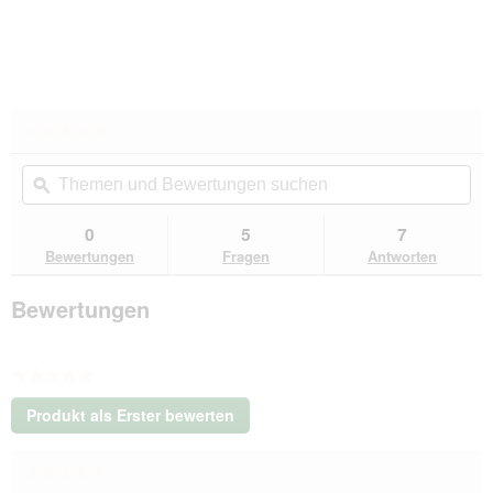
★★★★★
★★★★★
Kein
Themen
Th
Beurteilungswert
und
ϙ
un
für
Fressnapf
Bewertungen
Be
Befestigungsrahmen
suchen
su
0
5
7
für
Bewertungen
Fragen
Antworten
Fressnapf
GPS-
Tracker
Bewertungen
Katze
schwarz
★★★★★
Kein
Produkt als Erster bewerten
Beurteilungswert
.
Mit
★★★★★
★★★★★
dieser
Kein