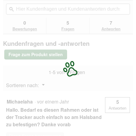
Aktion
Hier
Hie
Beurteilungswert
wird
Kundenfragen
ϙ
Kun
für
ein
Fressnapf
und
un
modales
Befestigungsrahmen
Kundenantworten
Kun
0
5
7
Dialogfeld
für
durchsuchen
du
Bewertungen
Fragen
Antworten
Fressnapf
geöffnet.
GPS-
Tracker
Kundenfragen und -antworten
Katze
schwarz
Frage zum Produkt stellen
1-5 von 5 Fragen
Menü
Sortieren nach:
▼
Michaelaha
·
vor einem Jahr
5
Antworten
Hallo. Bedarf es diesen Rahmen oder ist
der Tracker auch einfach so am Halsband
zu befestigen? Danke vorab
Diese Frage beantworten