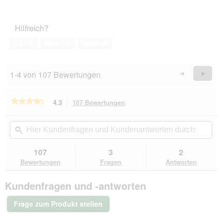
2
Zufriedenheit
von
des
5
Haustiers,
Hilfreich?
5
von
Ja ·
3
Nein ·
0
Melden
5
1-4 von 107 Bewertungen
Zurück
◄
Weiter
►
Reviews
Revie
★★★★★
★★★★★
4.3
107 Bewertungen
Mit
dieser
4.3
von
Aktion
Hier
Hie
5
navigierst
Kundenfragen
ϙ
Kun
Sternen.
du
und
un
Bewertungen
zu
Kundenantworten
Kun
107
3
2
lesen
den
durchsuchen
du
für
Bewertungen
Fragen
Antworten
Bewertungen.
animonda
Vom
Kundenfragen und -antworten
Feinsten
Nassfutter
Katze,
Frage zum Produkt stellen
Adult,
Pute
32x100