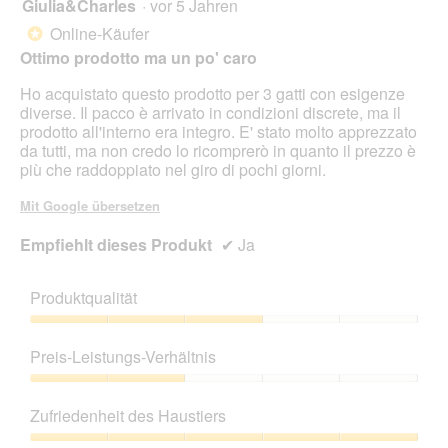
Giulia&Charles
·
vor 5 Jahren
4
von
Online-Käufer
*
5
Ottimo prodotto ma un po' caro
Sternen.
Ho acquistato questo prodotto per 3 gatti con esigenze
diverse. Il pacco è arrivato in condizioni discrete, ma il
prodotto all'interno era integro. E' stato molto apprezzato
da tutti, ma non credo lo ricomprerò in quanto il prezzo è
più che raddoppiato nel giro di pochi giorni.
Mit Google übersetzen
Empfiehlt dieses Produkt
✔
Ja
Produktqualität
Produktqualität,
3
Preis-Leistungs-Verhältnis
von
5
Preis-
Leistungs-
Zufriedenheit des Haustiers
Verhältnis,