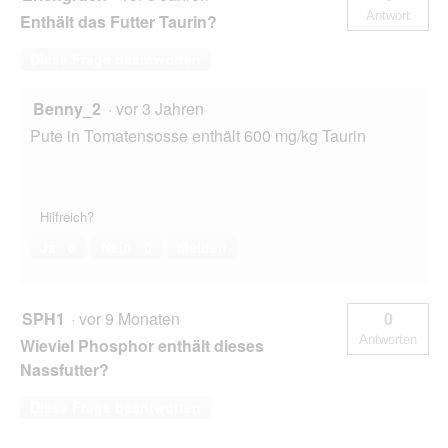
Antwort
Enthält das Futter Taurin?
Diese Frage beantworten
Benny_2
·
vor 3 Jahren
Pute in Tomatensosse enthält 600 mg/kg Taurin
Hilfreich?
Ja ·
0
Nein ·
0
Melden
SPH1
·
vor 9 Monaten
0
Antworten
Wieviel Phosphor enthält dieses
Nassfutter?
Diese Frage beantworten