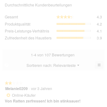
Durchschnittliche Kundenbeurteilungen
Ge
Gesamt
4.3
★★★★★
★★★★★
Dur
Pro
Produktqualität
4.2
Bew
Dur
4.3
Pre
Preis-Leistungs-Verhältnis
4.1
Bew
von
Lei
4.2
Zuf
Zufriedenheit des Haustiers
3.9
5.
Ver
von
des
Dur
5.
Hau
Bew
Dur
4.1
Bew
1-4 von 107 Bewertungen
von
3.9
5.
von
≡
Menü
Sortieren nach:
Relevanteste
?
▼
5.
Wen
Sie
auf
die
folg
★★★★★
★★★★★
Scha
Melanie0209
·
vor 3 Jahren
2
klic
von
wird
Online-Käufer
*
der
5
unte
Von Ratten zerfressen! Ich bin stinksauer!
Sternen.
aufg
Inhal