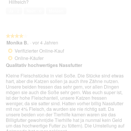
Hilfreich?
5
o
k
von
1
t
Ja ·
2
Nein ·
0
Melden
5
.
i
o
n
w
★★★★★
★★★★★
i
Monika B.
·
vor 4 Jahren
r
4
d
von
Verifizierter Online-Kauf
*
e
5
Online-Käufer
*
i
Sternen.
n
Qualitativ hochwertiges Nassfutter
m
Kleine Fleischstücke in viel Soße. Die Stücke sind etwas
o
hart, aber die Katzen sollen ja auch ihre Zähne nutzen.
d
Unsere beiden fressen das sehr gern, vor allen Dingen
a
mögen sie auch die Soße sehr gern. Was euch super ist,
l
ist der hohe Fleischanteil, unsere Katzen fressen
e
weniger, da sie satter sind. Hatten vorher billig Nassfutter
s
mit nur 4% Fleisch, da wurden sie nie richtig satt. Da
D
unsere beiden von der Tierhilfe kamen waren sie das
i
Billigfutter gewohnt(die Tierhilfe hat ja nunmal kein Geld
a
um das hochwertige Futter zu füttern). Die Umstellung auf
l