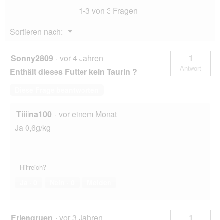
1-3 von 3 Fragen
g
Menü
Sortieren nach:
▼
Sonny2809
·
vor 4 Jahren
1
Antwort
Enthält dieses Futter kein Taurin ?
Diese Frage beantworten
Tiiiina100
·
vor einem Monat
Ja 0,6g/kg
Hilfreich?
Ja ·
0
Nein ·
0
Melden
Erlengruen
·
vor 3 Jahren
1