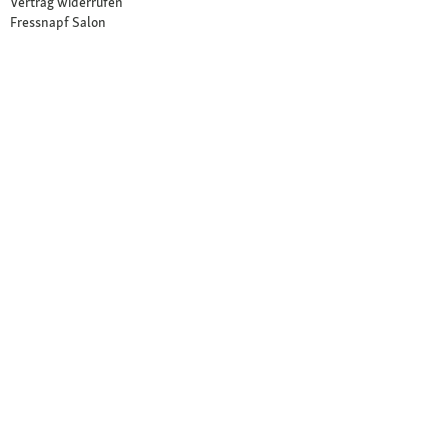
Vertrag widerrufen
Fressnapf Salon
Ihre Vorteile
Neu im Sortiment
Exklusive Marken
Kostenlose Rücksendung
Unsere Märkte
Märkte finden
Angebote im Markt
Über Fressnapf
Über uns
Karriere
Compliance