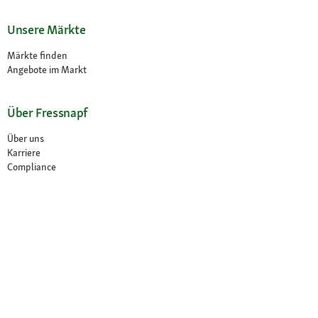
Unsere Märkte
Märkte finden
Angebote im Markt
Über Fressnapf
Über uns
Karriere
Compliance
© 2026 Fressnapf Tiernahrungs GmbH
Impressum
AGB
Datenschutz
Widerrufsbelehrung
Cookie Einstellungen
Weitere Hinweise (*,**)