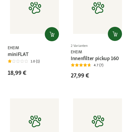
2 Varianten
EHEIM
EHEIM
miniFLAT
Innenfilter pickup 160
1.0 (1)
4.7 (7)
18,99 €
27,99 €