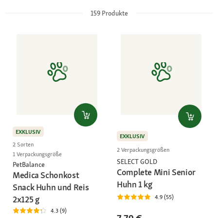
159
Produkte
EXKLUSIV
EXKLUSIV
2 Sorten
2 Verpackungsgrößen
1 Verpackungsgröße
SELECT GOLD
PetBalance
Complete Mini Senior
Medica Schonkost
Huhn 1 kg
Snack Huhn und Reis
4.9 (55)
2x125 g
4.3 (9)