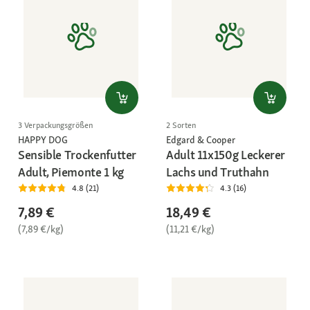
3 Verpackungsgrößen
2 Sorten
HAPPY DOG
Edgard & Cooper
Sensible Trockenfutter
Adult 11x150g Leckerer
Adult, Piemonte 1 kg
Lachs und Truthahn
4.8 (21)
4.3 (16)
7,89 €
18,49 €
(7,89 €/kg)
(11,21 €/kg)